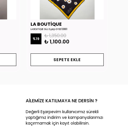
LA BOUTİQUE
LA 
LA BOUTİQUE Güz Eşarp GYSE130801
LA BOUTİ
₺ 1,350.00
%
19
%
19
₺ 1,100.00
SEPETE EKLE
AİLEMİZE KATILMAYA NE DERSİN ?
Değerli Eşarpevim kullanıcımız sürekli
yaptığımız indirim ve kampanyalarımızı
kaçırmamak için kayıt olabilirsin.