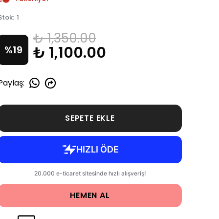
Stok
:
1
₺ 1,350.00
₺ 1,100.00
%
19
Paylaş
:
SEPETE EKLE
HEMEN AL