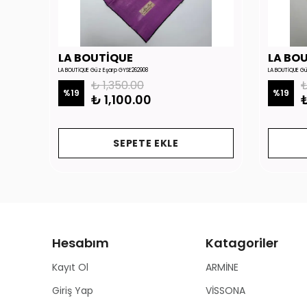
LA BOUTİQUE
LA BO
LA BOUTİQUE Güz Eşarp GYSE262908
LA BOUTİQUE G
₺ 1,350.00
₺
%
19
%
19
₺ 1,100.00
₺
SEPETE EKLE
Hesabım
Katagoriler
Kayıt Ol
ARMİNE
Giriş Yap
VİSSONA