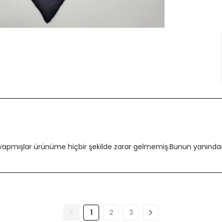
 yapmışlar ürünüme hiçbir şekilde zarar gelmemiş.Bunun yanındada
1
2
3