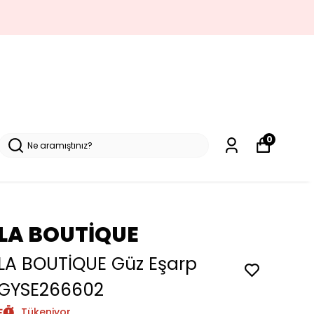
0
LA BOUTİQUE
LA BOUTİQUE Güz Eşarp
GYSE266602
Tükeniyor