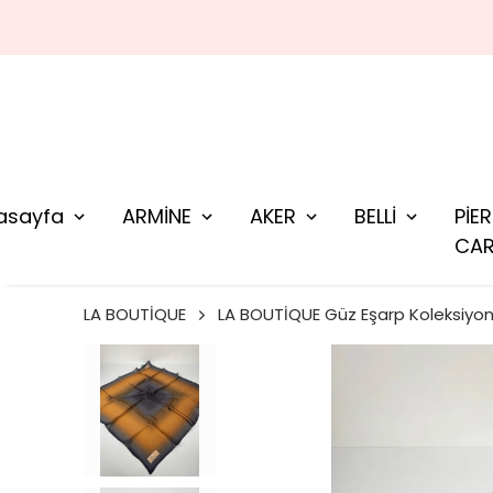
asayfa
ARMİNE
AKER
BELLİ
PİE
CAR
LA BOUTİQUE
LA BOUTİQUE Güz Eşarp Koleksiyo