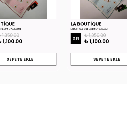
UTİQUE
LA BOUTİQUE
üz Eşarp GYSE130804
LA BOUTİQUE Güz Eşarp GYSE130803
 1,350.00
₺ 1,350.00
%
19
 1,100.00
₺ 1,100.00
SEPETE EKLE
SEPETE EKLE