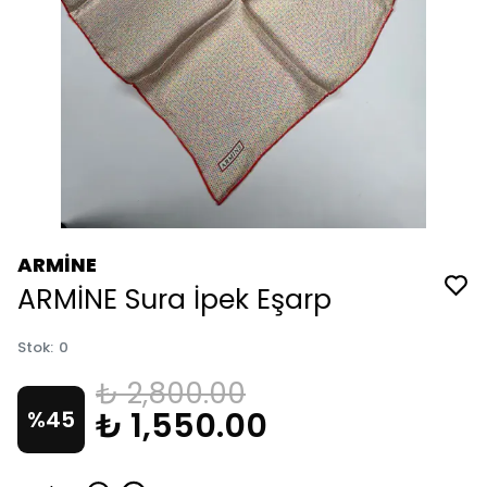
ARMİNE
ARMİNE Sura İpek Eşarp
Stok
:
0
₺ 2,800.00
₺ 1,550.00
%
45