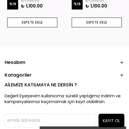
₺ 1,350.00
₺ 1,350.00
%
19
%
19
₺ 1,100.00
₺ 1,100.00
SEPETE EKLE
SEPETE EKLE
Hesabım
Katagoriler
AİLEMİZE KATILMAYA NE DERSİN ?
Değerli Eşarpevim kullanıcımız sürekli yaptığımız indirim ve
kampanyalarımızı kaçırmamak için kayıt olabilirsin.
KAYIT OL