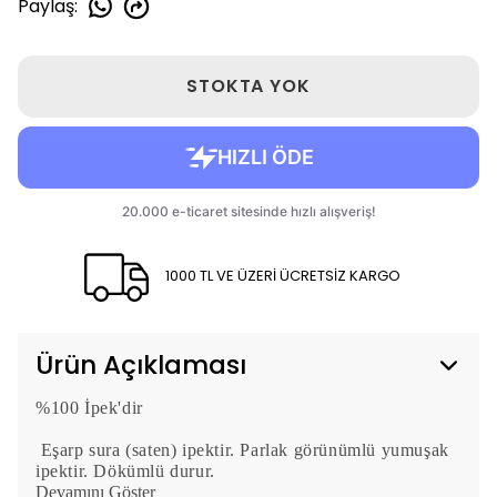
Paylaş
:
STOKTA YOK
1000 TL VE ÜZERİ ÜCRETSİZ KARGO
Ürün Açıklaması
%100 İpek'dir
Eşarp sura (saten) ipektir. Parlak görünümlü yumuşak
ipektir. Dökümlü durur.
Devamını Göster