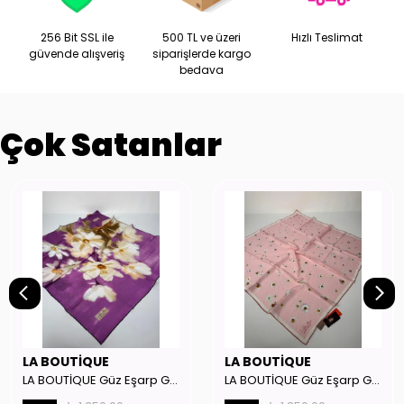
256 Bit SSL ile
500 TL ve üzeri
Hızlı Teslimat
güvende alışveriş
siparişlerde kargo
bedava
Çok Satanlar
LA BOUTİQUE
LA BOUTİQUE
LA BOUTİQUE Güz Eşarp GYSE262908
LA BOUTİQUE Güz Eşarp GYSE130804