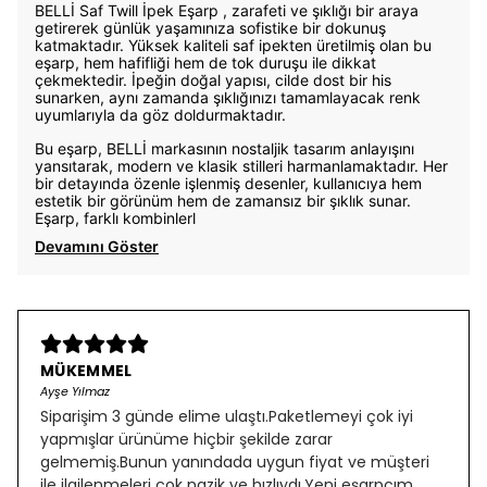
BELLİ Saf Twill İpek Eşarp , zarafeti ve şıklığı bir araya
getirerek günlük yaşamınıza sofistike bir dokunuş
katmaktadır. Yüksek kaliteli saf ipekten üretilmiş olan bu
eşarp, hem hafifliği hem de tok duruşu ile dikkat
çekmektedir. İpeğin doğal yapısı, cilde dost bir his
sunarken, aynı zamanda şıklığınızı tamamlayacak renk
uyumlarıyla da göz doldurmaktadır.
Bu eşarp, BELLİ markasının nostaljik tasarım anlayışını
yansıtarak, modern ve klasik stilleri harmanlamaktadır. Her
bir detayında özenle işlenmiş desenler, kullanıcıya hem
estetik bir görünüm hem de zamansız bir şıklık sunar.
Eşarp, farklı kombinlerl
Devamını Göster
MÜKEMMEL
Ayşe Yılmaz
Siparişim 3 günde elime ulaştı.Paketlemeyi çok iyi
yapmışlar ürünüme hiçbir şekilde zarar
gelmemiş.Bunun yanındada uygun fiyat ve müşteri
ile ilgilenmeleri çok nazik ve hızlıydı.Yeni eşarpçım