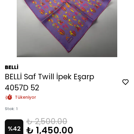
BELLİ
BELLİ Saf Twill İpek Eşarp
4057D 52
Tükeniyor
Stok
:
1
₺ 2,500.00
₺ 1,450.00
%
42