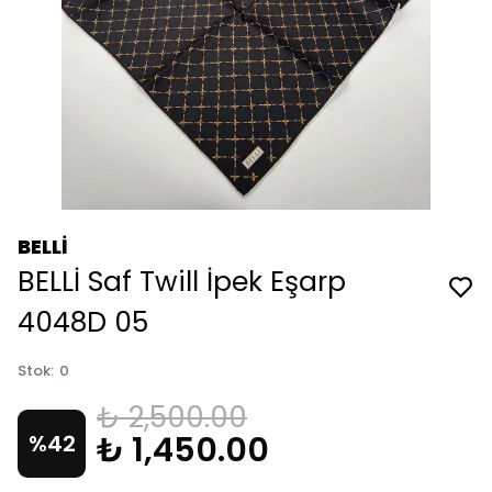
BELLİ
BELLİ Saf Twill İpek Eşarp
4048D 05
Stok
:
0
₺ 2,500.00
₺ 1,450.00
%
42