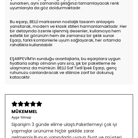
sunarken, aynı zamanda şıklığınızı tamamlayacak renk
uyumlarıyla da göz doldurmaktadır.
Bu eşarp, BELLİ markasının nostaljik tasarım anlayışını
yansıtarak, modern ve klasik stilleri harmanlamaktadır. Her
bir detayında özenle işlenmiş desenler, kullanıcıya hem
estetik bir görünüm hem de zamansız bir şıklık sunar.
Eşarp, farklı kombinlerle uyum sağlayarak, her ortamda
rahatlıkla kullanılabilir.
EŞARPEVİM’in sunduğu avantajlarla, bu eşarplara uygun
fiyatlarla sahip olmanın yanı sıra, şık bir paketleme ile
ulaşmanız da mümkün. BELLİ Saf Twill İpek Eşarp, genç
ruhunuzu canlandıracak ve stilinize zarif bir dokunuş
katacaktır.
MÜKEMMEL
Ayşe Yılmaz
Siparişim 3 günde elime ulaştı.Paketlemeyi çok iyi
yapmışlar ürünüme hiçbir şekilde zarar
gelmemiş.Bunun yanındada uygun fiyat ve müşteri