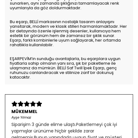
sunarken, aynı zamanda şıklığınızı tamamlayacak renk
uyumlarıyla da göz doldurmaktadır.
Bu eşarp, BELLİ markasının nostaljik tasarım anlayışını
yansıtarak, modern ve klasik stilleri harmanlamaktadır. Her
bir detayında özenle işlenmiş desenler, kullanıcıya hem
estetik bir görünüm hem de zamansız bir şıklık sunar.
Eşarp, farklı kombinlerle uyum sağlayarak, her ortamda
rahatlıkla kullanılabilir.
EŞARPEVİM’in sunduğu avantajlarla, bu eşarplara uygun
fiyatlarla sahip olmanın yanı sıra, şık bir paketleme ile
ulaşmanız da mümkün. BELLİ Saf Twill İpek Eşarp, genç
ruhunuzu canlandıracak ve stilinize zarif bir dokunuş
katacaktır.
MÜKEMMEL
Ayşe Yılmaz
Siparişim 3 günde elime ulaştı.Paketlemeyi çok iyi
yapmışlar ürünüme hiçbir şekilde zarar
gelmemiş.Bunun yanındada uygun fiyat ve müşteri