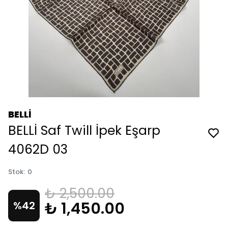
BELLİ
BELLİ Saf Twill İpek Eşarp
4062D 03
Stok
:
0
₺ 2,500.00
₺ 1,450.00
%
42