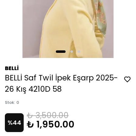
BELLİ
BELLİ Saf Twil İpek Eşarp 2025-
26 Kış 4210D 58
Stok
:
0
₺ 3,500.00
₺ 1,950.00
%
44