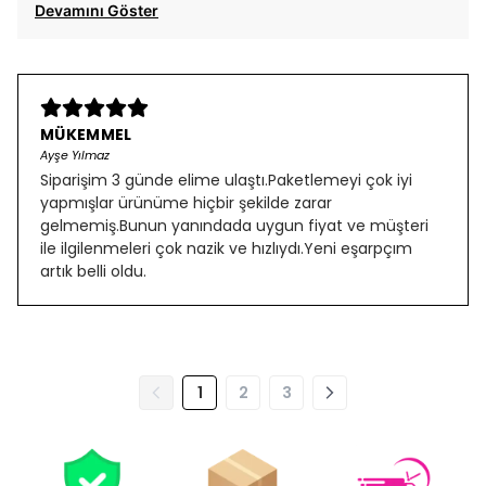
Devamını Göster
MÜKEMMEL
Ayşe Yılmaz
Siparişim 3 günde elime ulaştı.Paketlemeyi çok iyi
yapmışlar ürünüme hiçbir şekilde zarar
gelmemiş.Bunun yanındada uygun fiyat ve müşteri
ile ilgilenmeleri çok nazik ve hızlıydı.Yeni eşarpçım
artık belli oldu.
1
2
3