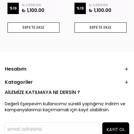
₺ 1,350.00
₺ 1,350.00
%
19
%
19
₺ 1,100.00
₺ 1,100.00
SEPETE EKLE
SEPETE EKLE
Hesabım
Katagoriler
AİLEMİZE KATILMAYA NE DERSİN ?
Değerli Eşarpevim kullanıcımız sürekli yaptığımız indirim ve
kampanyalarımızı kaçırmamak için kayıt olabilirsin.
KAYIT OL