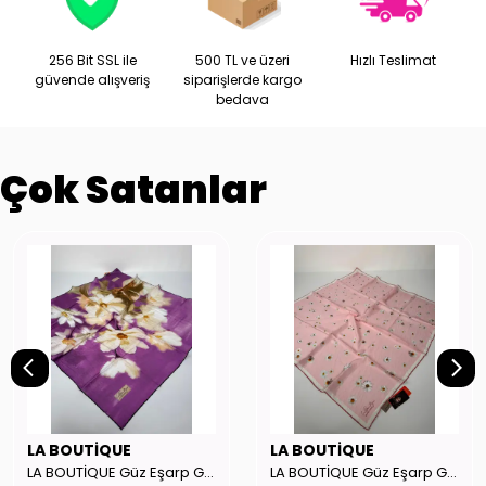
256 Bit SSL ile
500 TL ve üzeri
Hızlı Teslimat
güvende alışveriş
siparişlerde kargo
bedava
Çok Satanlar
LA BOUTİQUE
LA BOUTİQUE
LA BOUTİQUE Güz Eşarp GYSE262908
LA BOUTİQUE Güz Eşarp GYSE130804