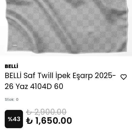
BELLİ
BELLİ Saf Twill İpek Eşarp 2025-
26 Yaz 4104D 60
Stok
:
0
₺ 2,900.00
₺ 1,650.00
%
43