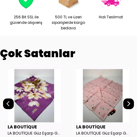
256 Bit SSL ile
500 TL ve üzeri
Hızlı Teslimat
güvende alışveriş
siparişlerde kargo
bedava
Çok Satanlar
LA BOUTİQUE
LA BOUTİQUE
LA BOUTİQUE Güz Eşarp GYSE262908
LA BOUTİQUE Güz Eşarp GYSE130804