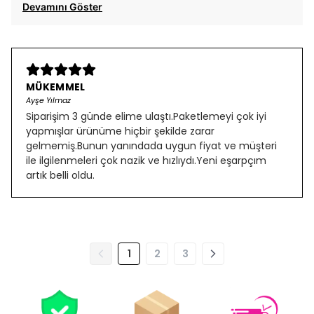
Devamını Göster
MÜKEMMEL
Ayşe Yılmaz
Siparişim 3 günde elime ulaştı.Paketlemeyi çok iyi
yapmışlar ürünüme hiçbir şekilde zarar
gelmemiş.Bunun yanındada uygun fiyat ve müşteri
ile ilgilenmeleri çok nazik ve hızlıydı.Yeni eşarpçım
artık belli oldu.
1
2
3