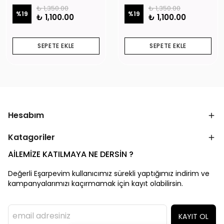
₺ 1,350.00
₺ 1,350.00
%
19
%
19
₺ 1,100.00
₺ 1,100.00
SEPETE EKLE
SEPETE EKLE
Hesabım
Katagoriler
AİLEMİZE KATILMAYA NE DERSİN ?
Değerli Eşarpevim kullanıcımız sürekli yaptığımız indirim ve
kampanyalarımızı kaçırmamak için kayıt olabilirsin.
KAYIT OL