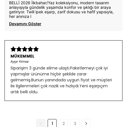
BELLİ 2026 İlkbahar/Yaz koleksiyonu, modern tasarım
anlayışıyla gündelik yaşamda konfor ve şıklığı bir araya
getiriyor. Twill ipek eşarp, zarif dokusu ve hafif yapısıyla,
her anınıza l
Devamını Göster
MÜKEMMEL
Ayşe Yılmaz
Siparişim 3 günde elime ulaştı.Paketlemeyi çok iyi
yapmışlar ürünüme hiçbir şekilde zarar
gelmemiş.Bunun yanındada uygun fiyat ve müşteri
ile ilgilenmeleri çok nazik ve hızlıydı.Yeni eşarpçım
artık belli oldu.
1
2
3