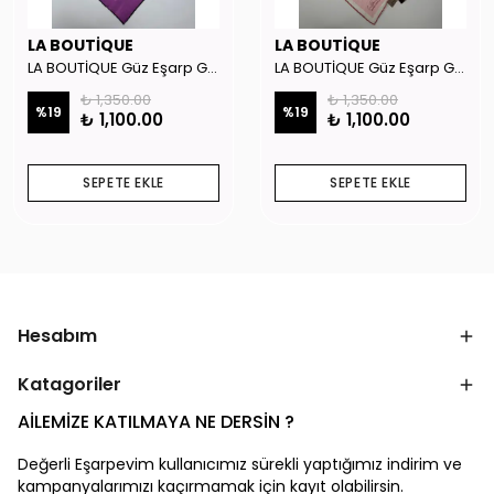
LA BOUTİQUE
LA BOUTİQUE
LA BOUTİQUE Güz Eşarp GYSE262908
LA BOUTİQUE Güz Eşarp GYSE130804
₺ 1,350.00
₺ 1,350.00
%
19
%
19
₺ 1,100.00
₺ 1,100.00
SEPETE EKLE
SEPETE EKLE
Hesabım
Katagoriler
AİLEMİZE KATILMAYA NE DERSİN ?
Değerli Eşarpevim kullanıcımız sürekli yaptığımız indirim ve
kampanyalarımızı kaçırmamak için kayıt olabilirsin.