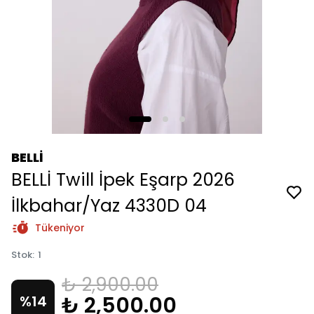
BELLİ
BELLİ Twill İpek Eşarp 2026
İlkbahar/Yaz 4330D 04
Tükeniyor
Stok
:
1
₺ 2,900.00
₺ 2,500.00
%
14