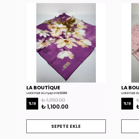
LA BOUTİQUE
LA BO
LA BOUTİQUE Güz Eşarp GYSE262908
LA BOUTİQUE G
₺ 1,350.00
₺
%
19
%
19
₺ 1,100.00
₺
SEPETE EKLE