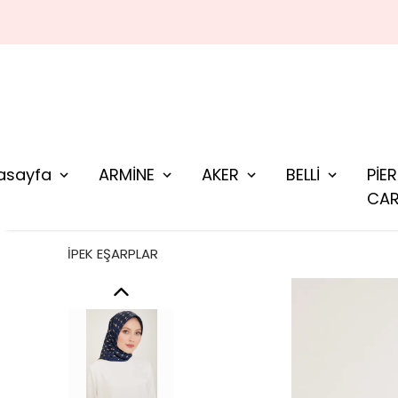
asayfa
ARMİNE
AKER
BELLİ
PİE
CAR
İPEK EŞARPLAR