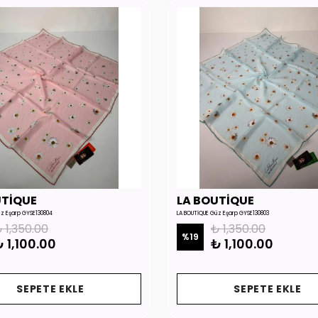
UTİQUE
LA BOUTİQUE
üz Eşarp GYSE130804
LA BOUTİQUE Güz Eşarp GYSE130803
 1,350.00
₺ 1,350.00
%
19
 1,100.00
₺ 1,100.00
SEPETE EKLE
SEPETE EKLE