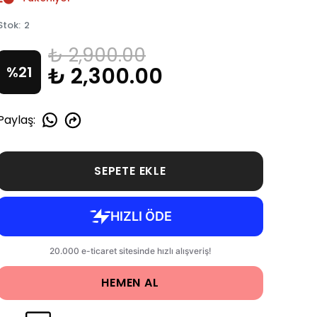
Stok
:
2
₺ 2,900.00
₺ 2,300.00
%
21
Paylaş
:
SEPETE EKLE
HEMEN AL