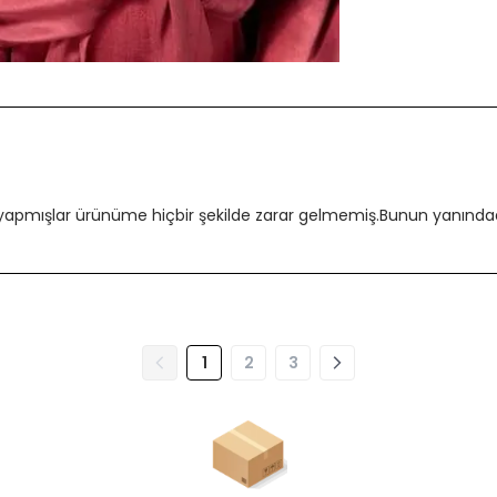
 yapmışlar ürünüme hiçbir şekilde zarar gelmemiş.Bunun yanındada
1
2
3