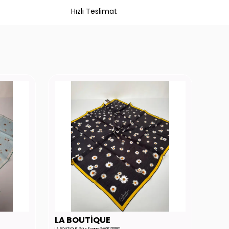
Hızlı Teslimat
LA BOUTİQUE
LA 