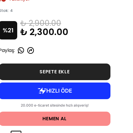
Stok
:
4
₺ 2,900.00
₺ 2,300.00
%
21
Paylaş
:
SEPETE EKLE
HEMEN AL