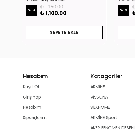
LA BOUTİQUE Güz Eşarp GYSE262908
LA BOUTİQUE G
₺ 1,350.00
₺
%
19
%
19
₺ 1,100.00
₺
SEPETE EKLE
Hesabım
Katagoriler
Kayıt Ol
ARMİNE
Giriş Yap
VİSSONA
Hesabım
SİLKHOME
Siparişlerim
ARMİNE Sport
AKER FENOMEN DESEN