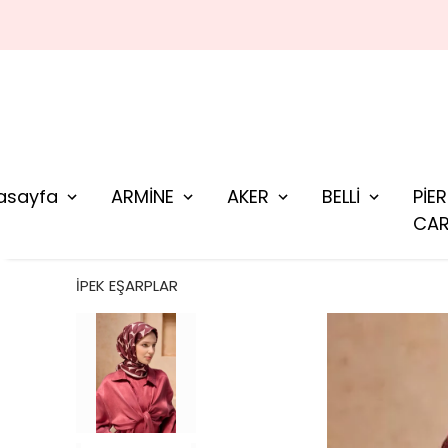
asayfa
ARMİNE
AKER
BELLİ
PİE
CAR
İPEK EŞARPLAR