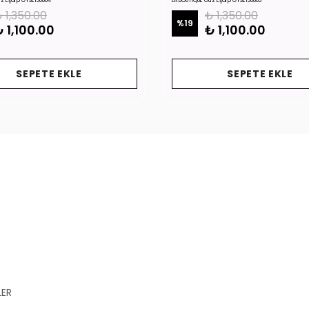
üz Eşarp GYSE130804
LA BOUTİQUE Güz Eşarp GYSE130803
 1,350.00
₺ 1,350.00
%
19
 1,100.00
₺ 1,100.00
SEPETE EKLE
SEPETE EKLE
LER