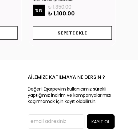
LA BOUTİQUE Güz Eşarp GYSE130801
LA BOUTİ
₺ 1,350.00
%
19
%
19
₺ 1,100.00
SEPETE EKLE
AİLEMİZE KATILMAYA NE DERSİN ?
Değerli Eşarpevim kullanıcımız sürekli
yaptığımız indirim ve kampanyalarımızı
kaçırmamak için kayıt olabilirsin.
KAYIT OL