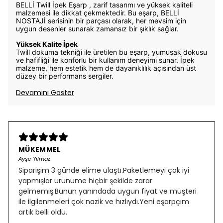
BELLİ Twill İpek Eşarp , zarif tasarımı ve yüksek kaliteli
malzemesi ile dikkat çekmektedir. Bu eşarp, BELLİ
NOSTAJİ serisinin bir parçası olarak, her mevsim için
uygun desenler sunarak zamansız bir şıklık sağlar.
Yüksek Kalite İpek
Twill dokuma tekniği ile üretilen bu eşarp, yumuşak dokusu
ve hafifliği ile konforlu bir kullanım deneyimi sunar. İpek
malzeme, hem estetik hem de dayanıklılık açısından üst
düzey bir performans sergiler.
Devamını Göster
MÜKEMMEL
Ayşe Yılmaz
Siparişim 3 günde elime ulaştı.Paketlemeyi çok iyi
yapmışlar ürünüme hiçbir şekilde zarar
gelmemiş.Bunun yanındada uygun fiyat ve müşteri
ile ilgilenmeleri çok nazik ve hızlıydı.Yeni eşarpçım
artık belli oldu.