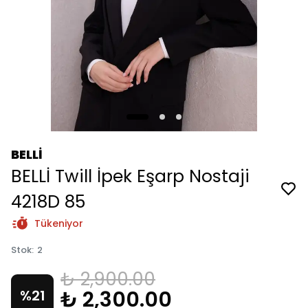
BELLİ
BELLİ Twill İpek Eşarp Nostaji
4218D 85
Tükeniyor
Stok
:
2
₺ 2,900.00
₺ 2,300.00
%
21