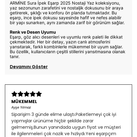
ARMİNE Sura İpek Eşarp 2025 Nostaji Yaz koleksiyonu,
yaz sezonunun zarafetini ve nostaljik dokusunu bir araya
getirerek, şıklığı ve konforu ön planda tutmaktadır. Bu
eşarp, ince ipek dokusu sayesinde hafif ve nefes alabilir
bir yapı sunarken, aynı zamanda zarif bir görünüm sağlar.
Renk ve Desen Uyumu
Eşarp, göz alıcı desenleri ve uyumlu renk paleti ile dikkat
çekmektedir. Her bir detay, yazın canlı atmosferini
yansıtarak, farklı kombinlerle mükemmel bir uyum sağlar.
Bu özellik, kullanıcıların çeşitli stillerini yansıtmasına olanak
tanır.
Devamını Göster
MÜKEMMEL
Ayşe Yılmaz
Siparişim 3 günde elime ulaştı.Paketlemeyi çok iyi
yapmışlar ürünüme hiçbir şekilde zarar
gelmemiş.Bunun yanındada uygun fiyat ve müşteri
ile ilgilenmeleri çok nazik ve hızlıydı.Yeni eşarpçım