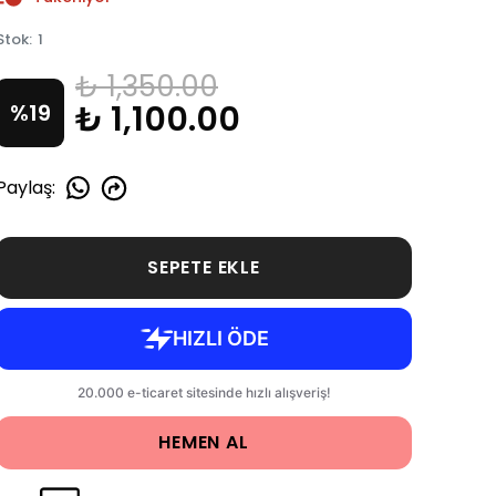
Stok
:
1
₺ 1,350.00
₺ 1,100.00
%
19
Paylaş
:
SEPETE EKLE
HEMEN AL