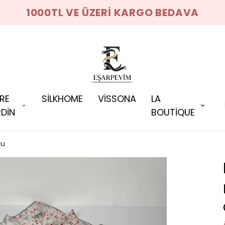
1000TL VE ÜZERİ KARGO BEDAVA
RRE
SİLKHOME
VİSSONA
LA
DİN
BOUTİQUE
nu