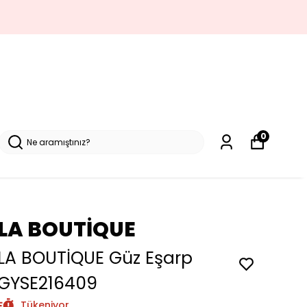
0
LA BOUTİQUE
LA BOUTİQUE Güz Eşarp
GYSE216409
Tükeniyor