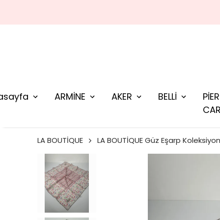
asayfa
ARMİNE
AKER
BELLİ
PİE
CAR
LA BOUTİQUE
LA BOUTİQUE Güz Eşarp Koleksiyo