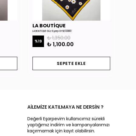
LA BOUTİQUE
LA 
LA BOUTİQUE Güz Eşarp GYSE130801
LA BOUTİ
₺ 1,350.00
%
19
%
19
₺ 1,100.00
SEPETE EKLE
AİLEMİZE KATILMAYA NE DERSİN ?
Değerli Eşarpevim kullanıcımız sürekli
yaptığımız indirim ve kampanyalarımızı
kaçırmamak için kayıt olabilirsin.