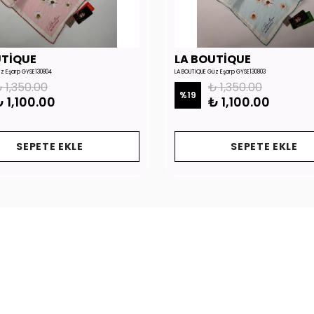
UTİQUE
LA BOUTİQUE
üz Eşarp GYSE130804
LA BOUTİQUE Güz Eşarp GYSE130803
 1,350.00
₺ 1,350.00
%
19
 1,100.00
₺ 1,100.00
SEPETE EKLE
SEPETE EKLE