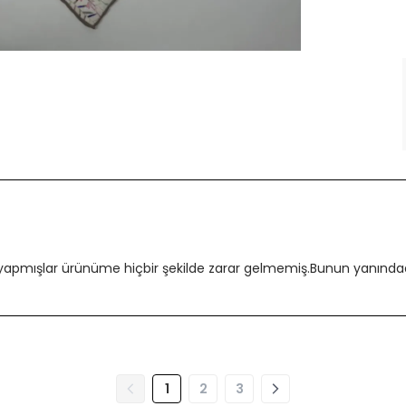
 yapmışlar ürünüme hiçbir şekilde zarar gelmemiş.Bunun yanındada
1
2
3