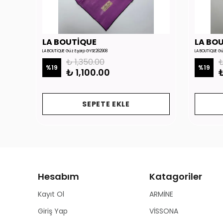
LA BOUTİQUE
LA BO
LA BOUTİQUE Güz Eşarp GYSE262908
LA BOUTİQUE G
₺ 1,350.00
₺
%
19
%
19
₺ 1,100.00
₺
SEPETE EKLE
Hesabım
Katagoriler
Kayıt Ol
ARMİNE
Giriş Yap
VİSSONA