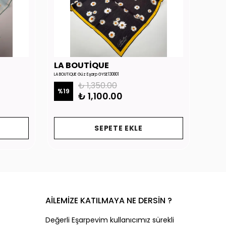
LA BOUTİQUE
LA 
LA BOUTİQUE Güz Eşarp GYSE130801
LA BOUTİ
₺ 1,350.00
%
19
%
19
₺ 1,100.00
SEPETE EKLE
AİLEMİZE KATILMAYA NE DERSİN ?
Değerli Eşarpevim kullanıcımız sürekli