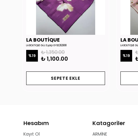
LA BOUTİQUE
LA BO
LA BOUTİQUE Güz Eşarp GYSE262908
LA BOUTİQUE G
₺ 1,350.00
₺
%
19
%
19
₺ 1,100.00
₺
SEPETE EKLE
Hesabım
Katagoriler
Kayıt Ol
ARMİNE