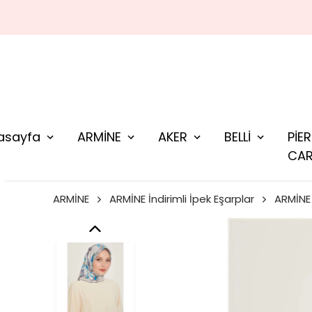
asayfa
ARMİNE
AKER
BELLİ
PİE
CAR
ARMİNE
ARMİNE İndirimli İpek Eşarplar
ARMİNE 