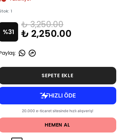
Stok
:
1
₺ 3,250.00
₺ 2,250.00
%
31
Paylaş
:
SEPETE EKLE
HEMEN AL