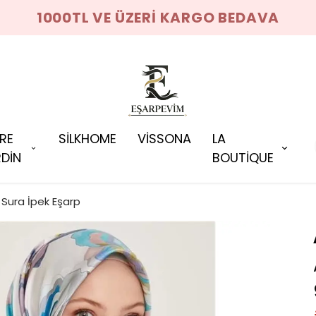
1000TL VE ÜZERİ KARGO BEDAVA
RRE
SİLKHOME
VİSSONA
LA
DİN
BOUTİQUE
Sura İpek Eşarp