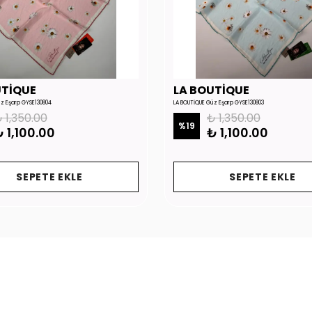
UTİQUE
LA BOUTİQUE
üz Eşarp GYSE130804
LA BOUTİQUE Güz Eşarp GYSE130803
 1,350.00
₺ 1,350.00
%
19
 1,100.00
₺ 1,100.00
SEPETE EKLE
SEPETE EKLE