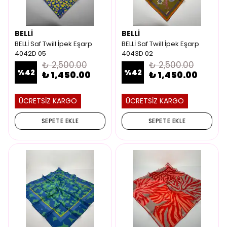
BELLİ
BELLİ
BELLİ Saf Twill İpek Eşarp
BELLİ Saf Twill İpek Eşarp
4042D 05
4043D 02
₺ 2,500.00
₺ 2,500.00
%
42
%
42
₺ 1,450.00
₺ 1,450.00
ÜCRETSİZ KARGO
ÜCRETSİZ KARGO
SEPETE EKLE
SEPETE EKLE