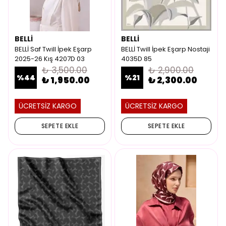
BELLİ
BELLİ
BELLİ Saf Twill İpek Eşarp
BELLİ Twill İpek Eşarp Nostaji
2025-26 Kış 4207D 03
4035D 85
₺ 3,500.00
₺ 2,900.00
%
44
%
21
₺ 1,950.00
₺ 2,300.00
ÜCRETSİZ KARGO
ÜCRETSİZ KARGO
SEPETE EKLE
SEPETE EKLE