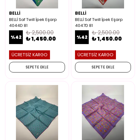
BELLİ
BELLİ
BELLİ Saf Twill İpek Eşarp
BELLİ Saf Twill İpek Eşarp
4044D 81
4047D 81
₺ 2,500.00
₺ 2,500.00
%
42
%
42
₺ 1,450.00
₺ 1,450.00
ÜCRETSİZ KARGO
ÜCRETSİZ KARGO
SEPETE EKLE
SEPETE EKLE