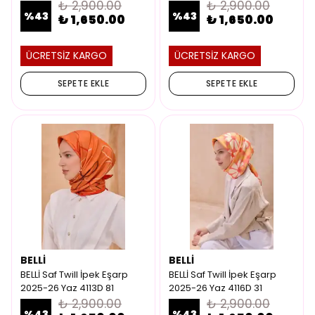
₺ 2,900.00
₺ 2,900.00
%
43
%
43
₺ 1,650.00
₺ 1,650.00
ÜCRETSİZ KARGO
ÜCRETSİZ KARGO
SEPETE EKLE
SEPETE EKLE
BELLİ
BELLİ
BELLİ Saf Twill İpek Eşarp
BELLİ Saf Twill İpek Eşarp
2025-26 Yaz 4113D 81
2025-26 Yaz 4116D 31
₺ 2,900.00
₺ 2,900.00
%
43
%
43