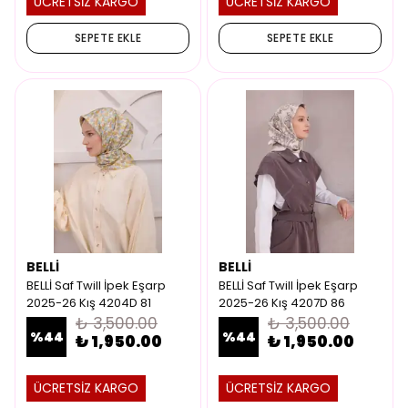
ÜCRETSİZ KARGO
ÜCRETSİZ KARGO
SEPETE EKLE
SEPETE EKLE
BELLİ
BELLİ
BELLİ Saf Twill İpek Eşarp
BELLİ Saf Twill İpek Eşarp
2025-26 Kış 4204D 81
2025-26 Kış 4207D 86
₺ 3,500.00
₺ 3,500.00
%
44
%
44
₺ 1,950.00
₺ 1,950.00
ÜCRETSİZ KARGO
ÜCRETSİZ KARGO