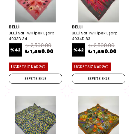
BELLİ
BELLİ
BELLİ Saf Twill İpek Eşarp
BELLİ Saf Twill İpek Eşarp
4033D 34
4034D 83
₺ 2,500.00
₺ 2,500.00
%
42
%
42
₺ 1,450.00
₺ 1,450.00
ÜCRETSİZ KARGO
ÜCRETSİZ KARGO
SEPETE EKLE
SEPETE EKLE