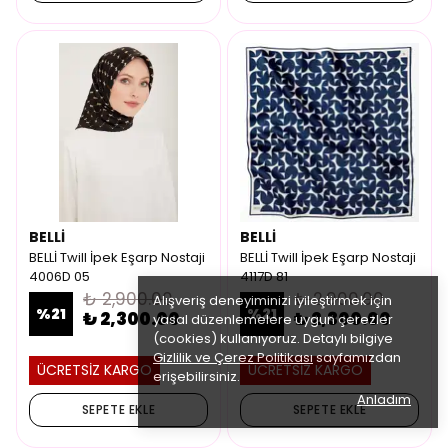
BELLİ
BELLİ
BELLİ Twill İpek Eşarp Nostaji
BELLİ Twill İpek Eşarp Nostaji
4006D 05
4117D 81
₺ 2,900.00
₺ 2,900.00
Alışveriş deneyiminizi iyileştirmek için
%
21
%
21
₺ 2,300.00
₺ 2,300.00
yasal düzenlemelere uygun çerezler
(cookies) kullanıyoruz. Detaylı bilgiye
Gizlilik ve Çerez Politikası
sayfamızdan
ÜCRETSİZ KARGO
ÜCRETSİZ KARGO
erişebilirsiniz.
Anladım
SEPETE EKLE
SEPETE EKLE