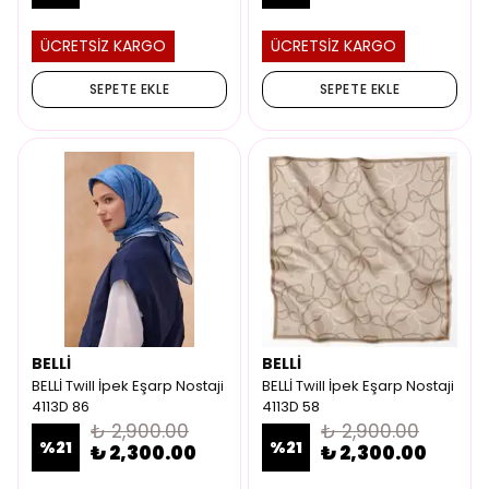
ÜCRETSİZ KARGO
ÜCRETSİZ KARGO
SEPETE EKLE
SEPETE EKLE
BELLİ
BELLİ
BELLİ Twill İpek Eşarp Nostaji
BELLİ Twill İpek Eşarp Nostaji
4113D 86
4113D 58
₺ 2,900.00
₺ 2,900.00
%
21
%
21
₺ 2,300.00
₺ 2,300.00