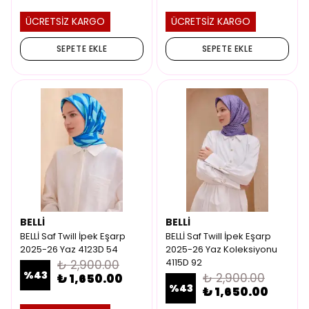
ÜCRETSİZ KARGO
ÜCRETSİZ KARGO
SEPETE EKLE
SEPETE EKLE
BELLİ
BELLİ
BELLİ Saf Twill İpek Eşarp
BELLİ Saf Twill İpek Eşarp
2025-26 Yaz 4123D 54
2025-26 Yaz Koleksiyonu
4115D 92
₺ 2,900.00
%
43
₺ 2,900.00
₺ 1,650.00
%
43
₺ 1,650.00