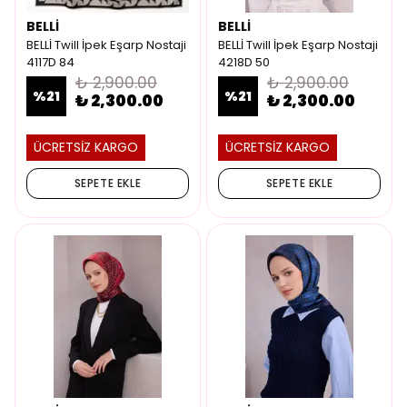
BELLİ
BELLİ
BELLİ Twill İpek Eşarp Nostaji
BELLİ Twill İpek Eşarp Nostaji
4117D 84
4218D 50
₺ 2,900.00
₺ 2,900.00
%
21
%
21
₺ 2,300.00
₺ 2,300.00
ÜCRETSİZ KARGO
ÜCRETSİZ KARGO
SEPETE EKLE
SEPETE EKLE