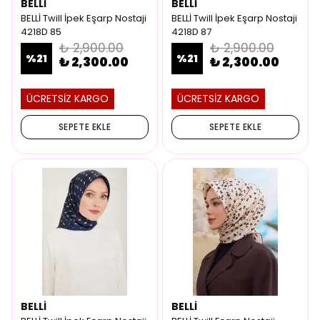
BELLİ
BELLİ
BELLİ Twill İpek Eşarp Nostaji
BELLİ Twill İpek Eşarp Nostaji
4218D 85
4218D 87
₺ 2,900.00
₺ 2,900.00
%
21
%
21
₺ 2,300.00
₺ 2,300.00
ÜCRETSİZ KARGO
ÜCRETSİZ KARGO
SEPETE EKLE
SEPETE EKLE
BELLİ
BELLİ