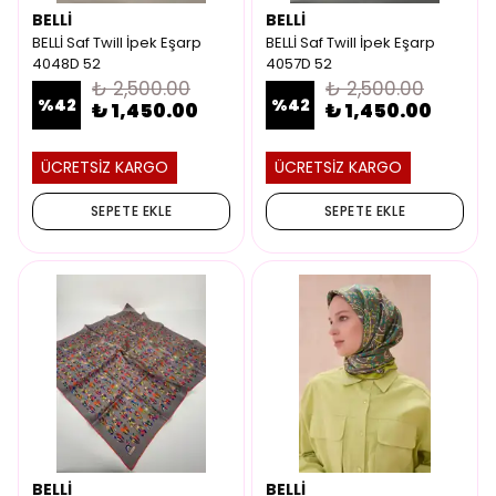
BELLİ
BELLİ
BELLİ Saf Twill İpek Eşarp
BELLİ Saf Twill İpek Eşarp
4048D 52
4057D 52
₺ 2,500.00
₺ 2,500.00
%
42
%
42
₺ 1,450.00
₺ 1,450.00
ÜCRETSİZ KARGO
ÜCRETSİZ KARGO
SEPETE EKLE
SEPETE EKLE
BELLİ
BELLİ