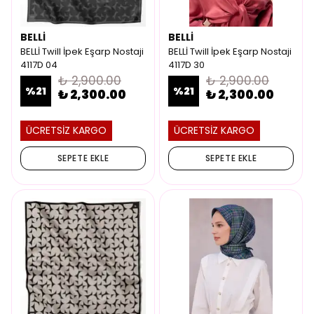
BELLİ
BELLİ
BELLİ Twill İpek Eşarp Nostaji
BELLİ Twill İpek Eşarp Nostaji
4117D 04
4117D 30
₺ 2,900.00
₺ 2,900.00
%
21
%
21
₺ 2,300.00
₺ 2,300.00
ÜCRETSİZ KARGO
ÜCRETSİZ KARGO
SEPETE EKLE
SEPETE EKLE