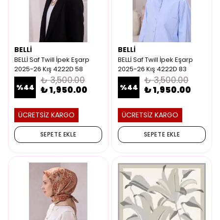
BELLİ
BELLİ
BELLİ Saf Twill İpek Eşarp
BELLİ Saf Twill İpek Eşarp
2025-26 Kış 4222D 58
2025-26 Kış 4222D 83
₺ 3,500.00
₺ 3,500.00
%
44
%
44
₺ 1,950.00
₺ 1,950.00
ÜCRETSİZ KARGO
ÜCRETSİZ KARGO
SEPETE EKLE
SEPETE EKLE