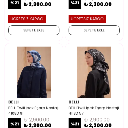
%
21
%
21
₺ 2,300.00
₺ 2,300.00
ÜCRETSİZ KARGO
ÜCRETSİZ KARGO
SEPETE EKLE
SEPETE EKLE
BELLİ
BELLİ
BELLİ Twill İpek Eşarp Nostaji
BELLİ Twill İpek Eşarp Nostaji
4108D 91
4113D 57
₺ 2,900.00
₺ 2,900.00
%
21
%
21
₺ 2,300.00
₺ 2,300.00