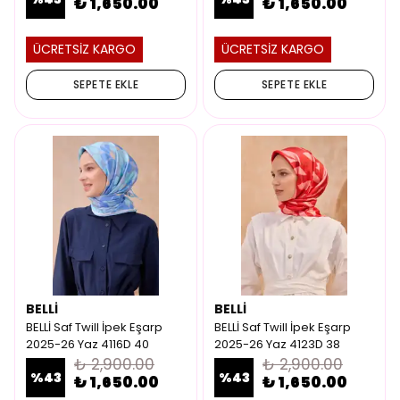
₺ 1,650.00
₺ 1,650.00
ÜCRETSİZ KARGO
ÜCRETSİZ KARGO
SEPETE EKLE
SEPETE EKLE
BELLİ
BELLİ
BELLİ Saf Twill İpek Eşarp
BELLİ Saf Twill İpek Eşarp
2025-26 Yaz 4116D 40
2025-26 Yaz 4123D 38
₺ 2,900.00
₺ 2,900.00
%
43
%
43
₺ 1,650.00
₺ 1,650.00