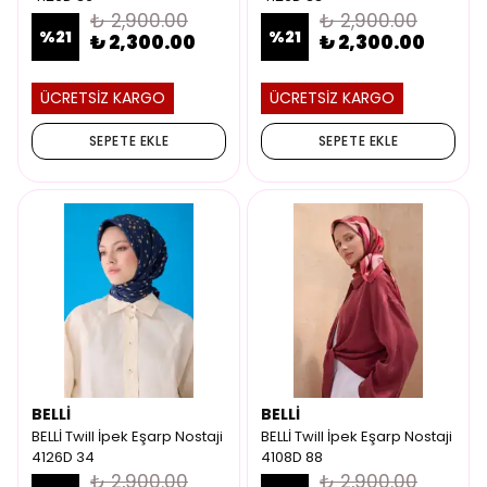
₺ 2,900.00
₺ 2,900.00
%
21
%
21
₺ 2,300.00
₺ 2,300.00
ÜCRETSİZ KARGO
ÜCRETSİZ KARGO
SEPETE EKLE
SEPETE EKLE
BELLİ
BELLİ
BELLİ Twill İpek Eşarp Nostaji
BELLİ Twill İpek Eşarp Nostaji
4126D 34
4108D 88
₺ 2,900.00
₺ 2,900.00