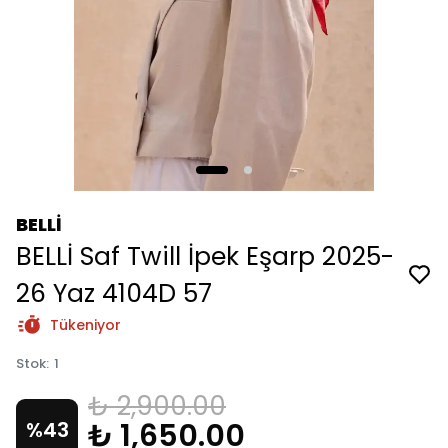
BELLİ
BELLİ Saf Twill İpek Eşarp 2025-
26 Yaz 4104D 57
Tükeniyor
Stok
:
1
₺ 2,900.00
₺ 1,650.00
%
43