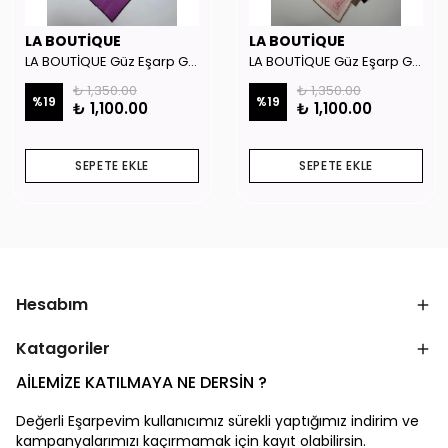
LA BOUTİQUE
LA BOUTİQUE
LA BOUTİQUE Güz Eşarp GYSE262908
LA BOUTİQUE Güz Eşarp GYSE130804
₺ 1,350.00
₺ 1,350.00
%
19
%
19
₺ 1,100.00
₺ 1,100.00
SEPETE EKLE
SEPETE EKLE
Hesabım
Katagoriler
AİLEMİZE KATILMAYA NE DERSİN ?
Değerli Eşarpevim kullanıcımız sürekli yaptığımız indirim ve
kampanyalarımızı kaçırmamak için kayıt olabilirsin.