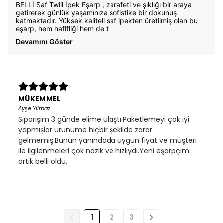
BELLİ Saf Twill İpek Eşarp , zarafeti ve şıklığı bir araya
getirerek günlük yaşamınıza sofistike bir dokunuş
katmaktadır. Yüksek kaliteli saf ipekten üretilmiş olan bu
eşarp, hem hafifliği hem de t
Devamını Göster
MÜKEMMEL
Ayşe Yılmaz
Siparişim 3 günde elime ulaştı.Paketlemeyi çok iyi
yapmışlar ürünüme hiçbir şekilde zarar
gelmemiş.Bunun yanındada uygun fiyat ve müşteri
ile ilgilenmeleri çok nazik ve hızlıydı.Yeni eşarpçım
artık belli oldu.
1
2
3