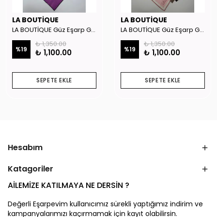
LA BOUTİQUE
LA BOUTİQUE
LA BOUTİQUE Güz Eşarp GYSE262908
LA BOUTİQUE Güz Eşarp GYSE130804
₺ 1,350.00
₺ 1,350.00
%
19
%
19
₺ 1,100.00
₺ 1,100.00
SEPETE EKLE
SEPETE EKLE
Hesabım
Katagoriler
AİLEMİZE KATILMAYA NE DERSİN ?
Değerli Eşarpevim kullanıcımız sürekli yaptığımız indirim ve
kampanyalarımızı kaçırmamak için kayıt olabilirsin.