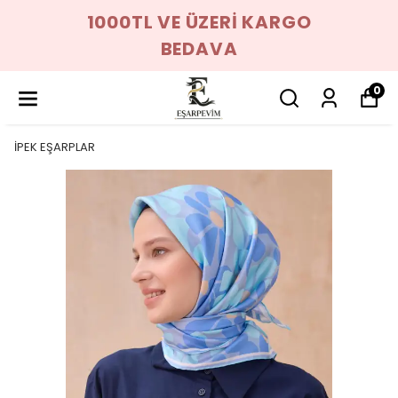
1000TL VE ÜZERİ KARGO
BEDAVA
0
İPEK EŞARPLAR