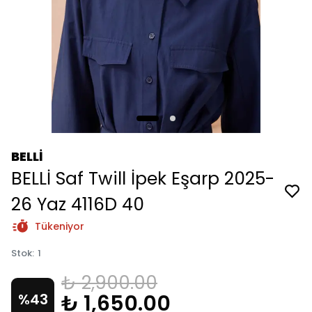
BELLİ
BELLİ Saf Twill İpek Eşarp 2025-
26 Yaz 4116D 40
Tükeniyor
Stok
:
1
₺ 2,900.00
₺ 1,650.00
%
43