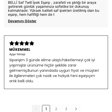
BELLİ Saf Twill İpek Eşarp , zarafeti ve şıklığı bir araya
getirerek günlük yaşamınıza sofistike bir dokunuş
katmaktadır. Yüksek kaliteli saf ipekten üretilmiş olan bu
eşarp, hem hafifliği hem de t
Devamını Göster
MÜKEMMEL
Ayşe Yılmaz
Siparişim 3 günde elime ulaştı.Paketlemeyi çok iyi
yapmışlar ürünüme hiçbir şekilde zarar
gelmemiş.Bunun yanındada uygun fiyat ve müşteri
ile ilgilenmeleri çok nazik ve hızlıydı.Yeni eşarpçım
artık belli oldu.
1
2
3