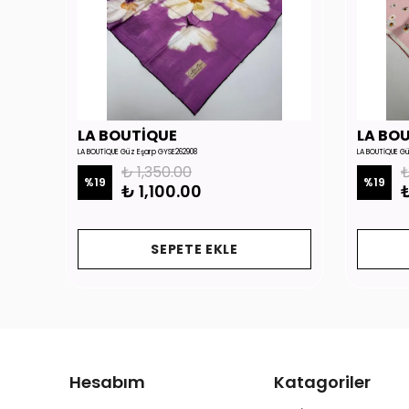
LA BOUTİQUE
LA BO
LA BOUTİQUE Güz Eşarp GYSE262908
LA BOUTİQUE G
₺ 1,350.00
₺
%
19
%
19
₺ 1,100.00
₺
SEPETE EKLE
Hesabım
Katagoriler