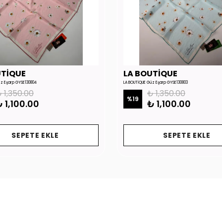
UTİQUE
LA BOUTİQUE
üz Eşarp GYSE130804
LA BOUTİQUE Güz Eşarp GYSE130803
 1,350.00
₺ 1,350.00
%
19
 1,100.00
₺ 1,100.00
SEPETE EKLE
SEPETE EKLE