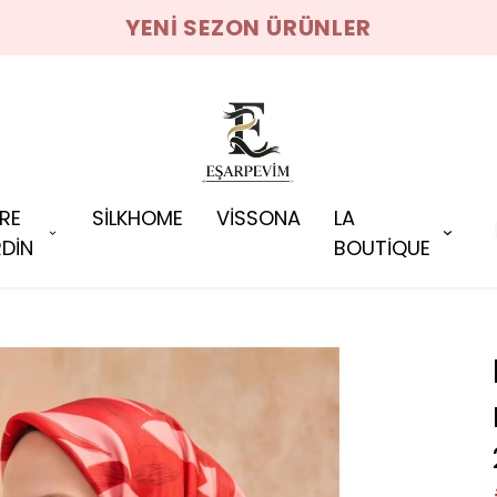
YENI SEZON ÜRÜNLER
RRE
SİLKHOME
VİSSONA
LA
DİN
BOUTİQUE