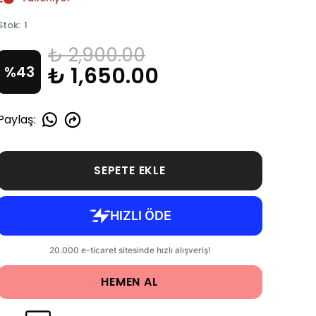
Stok
:
1
₺ 2,900.00
₺ 1,650.00
%
43
Paylaş
:
SEPETE EKLE
HEMEN AL