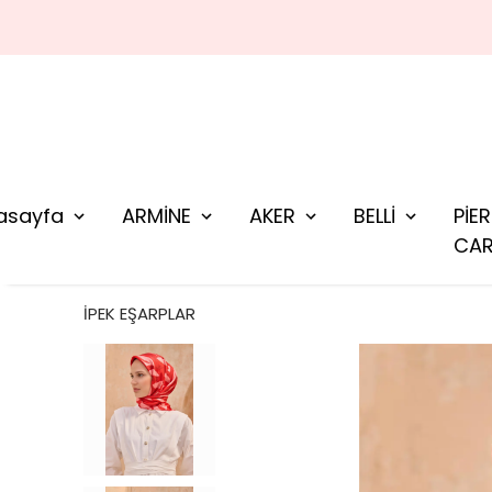
asayfa
ARMİNE
AKER
BELLİ
PİE
CAR
İPEK EŞARPLAR