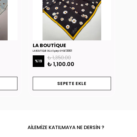
LA BOUTİQUE
LA 
LA BOUTİQUE Güz Eşarp GYSE130801
LA BOUTİ
₺ 1,350.00
%
19
%
19
₺ 1,100.00
SEPETE EKLE
AİLEMİZE KATILMAYA NE DERSİN ?