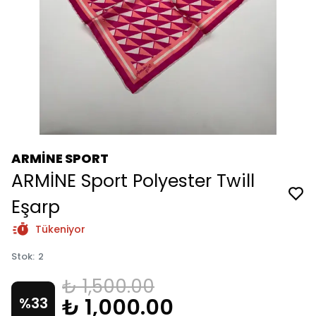
ARMİNE SPORT
ARMİNE Sport Polyester Twill
Eşarp
Tükeniyor
Stok
:
2
₺ 1,500.00
₺ 1,000.00
%
33