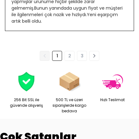
yapmışlar ürünüme hiçbir şekilde zarar
gelmemiş.Bunun yanındada uygun fiyat ve müşteri
ile ilgilenmeleri çok nazik ve hızlıydı.Yeni eşarpçım
artık belli oldu.
1
2
3
256 Bit SSL ile
500 TL ve üzeri
Hızlı Teslimat
güvende alışveriş
siparişlerde kargo
bedava
Çok Satanlar