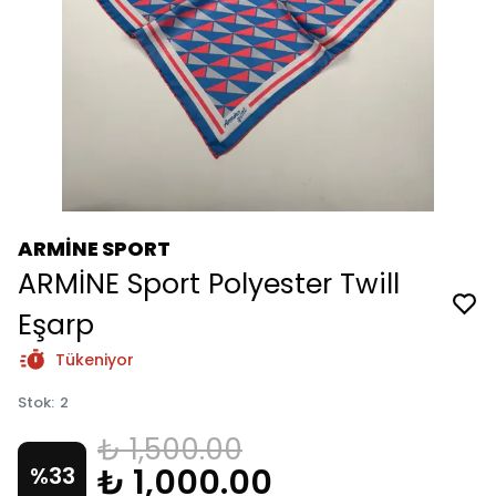
ARMİNE SPORT
ARMİNE Sport Polyester Twill
Eşarp
Tükeniyor
Stok
:
2
₺ 1,500.00
₺ 1,000.00
%
33