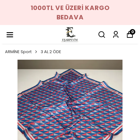
1000TL VE ÜZERİ KARGO
BEDAVA
0
ARMİNE Sport
3 AL 2 ÖDE