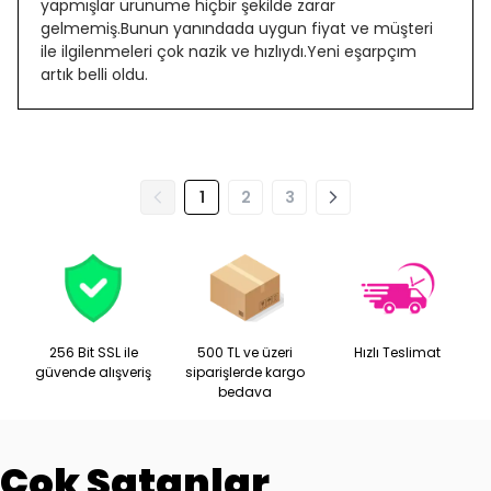
yapmışlar ürünüme hiçbir şekilde zarar
gelmemiş.Bunun yanındada uygun fiyat ve müşteri
ile ilgilenmeleri çok nazik ve hızlıydı.Yeni eşarpçım
artık belli oldu.
1
2
3
256 Bit SSL ile
500 TL ve üzeri
Hızlı Teslimat
güvende alışveriş
siparişlerde kargo
bedava
Çok Satanlar