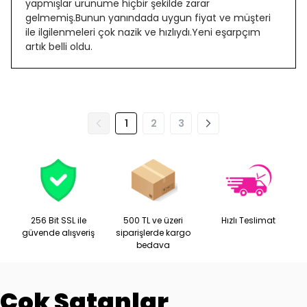
yapmışlar ürünüme hiçbir şekilde zarar
gelmemiş.Bunun yanındada uygun fiyat ve müşteri
ile ilgilenmeleri çok nazik ve hızlıydı.Yeni eşarpçım
artık belli oldu.
1
2
3
256 Bit SSL ile
500 TL ve üzeri
Hızlı Teslimat
güvende alışveriş
siparişlerde kargo
bedava
Çok Satanlar