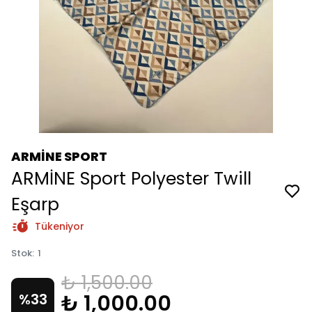
ARMİNE SPORT
ARMİNE Sport Polyester Twill
Eşarp
Tükeniyor
Stok
:
1
₺ 1,500.00
₺ 1,000.00
%
33