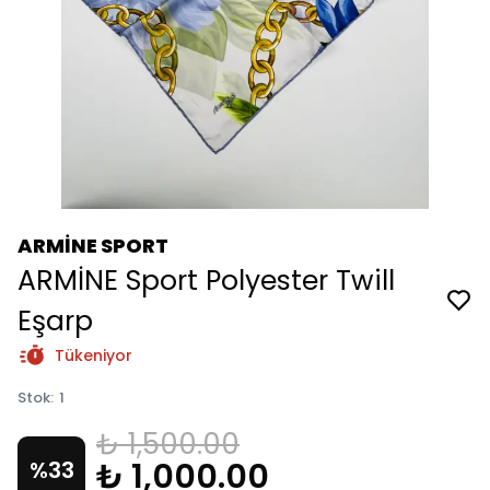
ARMİNE SPORT
ARMİNE Sport Polyester Twill
Eşarp
Tükeniyor
Stok
:
1
₺ 1,500.00
₺ 1,000.00
%
33