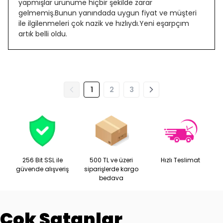
yapmışlar ürünüme hiçbir şekilde zarar
gelmemiş.Bunun yanındada uygun fiyat ve müşteri
ile ilgilenmeleri çok nazik ve hızlıydı.Yeni eşarpçım
artık belli oldu.
1
2
3
256 Bit SSL ile
500 TL ve üzeri
Hızlı Teslimat
güvende alışveriş
siparişlerde kargo
bedava
Çok Satanlar