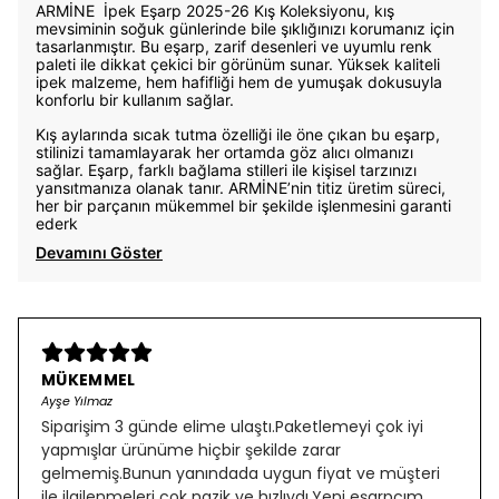
ARMİNE İpek Eşarp 2025-26 Kış Koleksiyonu, kış
mevsiminin soğuk günlerinde bile şıklığınızı korumanız için
tasarlanmıştır. Bu eşarp, zarif desenleri ve uyumlu renk
paleti ile dikkat çekici bir görünüm sunar. Yüksek kaliteli
ipek malzeme, hem hafifliği hem de yumuşak dokusuyla
konforlu bir kullanım sağlar.
Kış aylarında sıcak tutma özelliği ile öne çıkan bu eşarp,
stilinizi tamamlayarak her ortamda göz alıcı olmanızı
sağlar. Eşarp, farklı bağlama stilleri ile kişisel tarzınızı
yansıtmanıza olanak tanır. ARMİNE’nin titiz üretim süreci,
her bir parçanın mükemmel bir şekilde işlenmesini garanti
ederk
Devamını Göster
MÜKEMMEL
Ayşe Yılmaz
Siparişim 3 günde elime ulaştı.Paketlemeyi çok iyi
yapmışlar ürünüme hiçbir şekilde zarar
gelmemiş.Bunun yanındada uygun fiyat ve müşteri
ile ilgilenmeleri çok nazik ve hızlıydı.Yeni eşarpçım