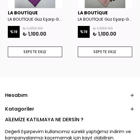
LA BOUTİQUE
LA BOUTİQUE
LA BOUTİQUE Güz Eşarp GYSE262908
LA BOUTİQUE Güz Eşarp GYSE130804
₺ 1,350.00
₺ 1,350.00
%
19
%
19
₺ 1,100.00
₺ 1,100.00
SEPETE EKLE
SEPETE EKLE
Hesabım
Katagoriler
AİLEMİZE KATILMAYA NE DERSİN ?
Değerli Eşarpevim kullanıcımız sürekli yaptığımız indirim ve
kampanyalarımızı kaçırmamak için kayıt olabilirsin.