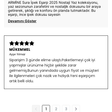
ARMİNE Sura İpek Eşarp 2025 Nostaji Yaz koleksiyonu,
yaz sezonunun zarafetini ve nostaljik dokusunu bir araya
getirerek, şıklığı ve konforu ön planda tutmaktadır. Bu
eşarp, ince ipek dokusu sayesin
Devamını Göster
MÜKEMMEL
Ayşe Yılmaz
Siparişim 3 günde elime ulaştı.Paketlemeyi çok iyi
yapmışlar ürünüme hiçbir şekilde zarar
gelmemiş.Bunun yanındada uygun fiyat ve müşteri
ile ilgilenmeleri çok nazik ve hızlıydı.Yeni eşarpçım
artık belli oldu.
1
2
3