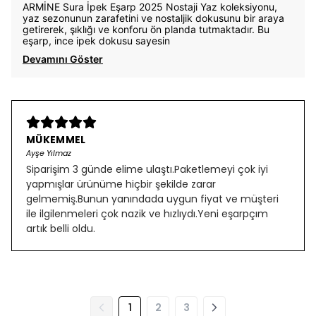
ARMİNE Sura İpek Eşarp 2025 Nostaji Yaz koleksiyonu,
yaz sezonunun zarafetini ve nostaljik dokusunu bir araya
getirerek, şıklığı ve konforu ön planda tutmaktadır. Bu
eşarp, ince ipek dokusu sayesin
Devamını Göster
MÜKEMMEL
Ayşe Yılmaz
Siparişim 3 günde elime ulaştı.Paketlemeyi çok iyi
yapmışlar ürünüme hiçbir şekilde zarar
gelmemiş.Bunun yanındada uygun fiyat ve müşteri
ile ilgilenmeleri çok nazik ve hızlıydı.Yeni eşarpçım
artık belli oldu.
1
2
3