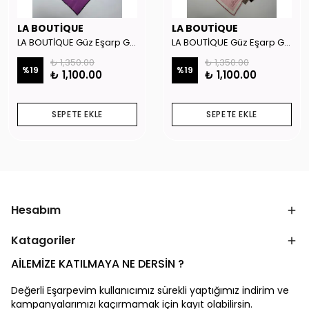
LA BOUTİQUE
LA BOUTİQUE
LA BOUTİQUE Güz Eşarp GYSE262908
LA BOUTİQUE Güz Eşarp GYSE130804
₺ 1,350.00
₺ 1,350.00
%
19
%
19
₺ 1,100.00
₺ 1,100.00
SEPETE EKLE
SEPETE EKLE
Hesabım
Katagoriler
AİLEMİZE KATILMAYA NE DERSİN ?
Değerli Eşarpevim kullanıcımız sürekli yaptığımız indirim ve
kampanyalarımızı kaçırmamak için kayıt olabilirsin.