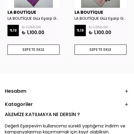
LA BOUTİQUE
LA BOUTİQUE
LA BOUTİQUE Güz Eşarp GYSE262908
LA BOUTİQUE Güz Eşarp GYSE130804
₺ 1,350.00
₺ 1,350.00
%
19
%
19
₺ 1,100.00
₺ 1,100.00
SEPETE EKLE
SEPETE EKLE
Hesabım
Katagoriler
AİLEMİZE KATILMAYA NE DERSİN ?
Değerli Eşarpevim kullanıcımız sürekli yaptığımız indirim ve
kampanyalarımızı kaçırmamak için kayıt olabilirsin.