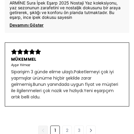
ARMİNE Sura İpek Eşarp 2025 Nostaji Yaz koleksiyonu,
yaz sezonunun zarafetini ve nostaljik dokusunu bir araya
getirerek, şıklığı ve konforu ön planda tutmaktadır. Bu
eşarp, ince ipek dokusu sayesin
Devamını Göster
MÜKEMMEL
Ayşe Yılmaz
Siparişim 3 günde elime ulaştı.Paketlemeyi çok iyi
yapmışlar ürünüme hiçbir şekilde zarar
gelmemiş.Bunun yanındada uygun fiyat ve müşteri
ile ilgilenmeleri çok nazik ve hızlıydı.Yeni eşarpçım
artık belli oldu.
1
2
3