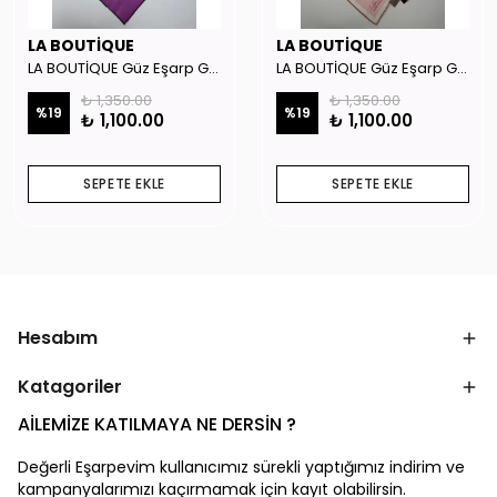
LA BOUTİQUE
LA BOUTİQUE
LA BOUTİQUE Güz Eşarp GYSE262908
LA BOUTİQUE Güz Eşarp GYSE130804
₺ 1,350.00
₺ 1,350.00
%
19
%
19
₺ 1,100.00
₺ 1,100.00
SEPETE EKLE
SEPETE EKLE
Hesabım
Katagoriler
AİLEMİZE KATILMAYA NE DERSİN ?
Değerli Eşarpevim kullanıcımız sürekli yaptığımız indirim ve
kampanyalarımızı kaçırmamak için kayıt olabilirsin.