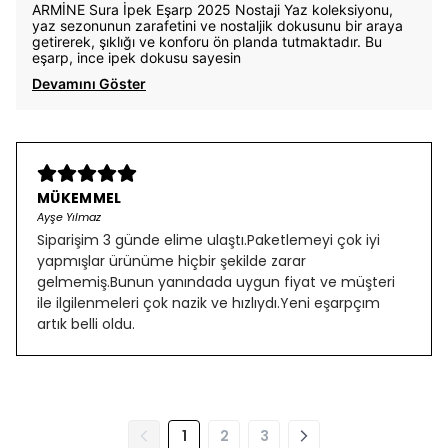
ARMİNE Sura İpek Eşarp 2025 Nostaji Yaz koleksiyonu,
yaz sezonunun zarafetini ve nostaljik dokusunu bir araya
getirerek, şıklığı ve konforu ön planda tutmaktadır. Bu
eşarp, ince ipek dokusu sayesin
Devamını Göster
MÜKEMMEL
Ayşe Yılmaz
Siparişim 3 günde elime ulaştı.Paketlemeyi çok iyi
yapmışlar ürünüme hiçbir şekilde zarar
gelmemiş.Bunun yanındada uygun fiyat ve müşteri
ile ilgilenmeleri çok nazik ve hızlıydı.Yeni eşarpçım
artık belli oldu.
1
2
3