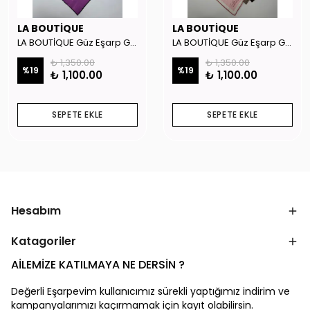
LA BOUTİQUE
LA BOUTİQUE
LA BOUTİQUE Güz Eşarp GYSE262908
LA BOUTİQUE Güz Eşarp GYSE130804
₺ 1,350.00
₺ 1,350.00
%
19
%
19
₺ 1,100.00
₺ 1,100.00
SEPETE EKLE
SEPETE EKLE
Hesabım
Katagoriler
AİLEMİZE KATILMAYA NE DERSİN ?
Değerli Eşarpevim kullanıcımız sürekli yaptığımız indirim ve
kampanyalarımızı kaçırmamak için kayıt olabilirsin.