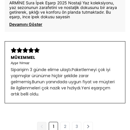
ARMİNE Sura İpek Eşarp 2025 Nostaji Yaz koleksiyonu,
yaz sezonunun zarafetini ve nostaljik dokusunu bir araya
getirerek, şıklığı ve konforu ön planda tutmaktadır. Bu
eşarp, ince ipek dokusu sayesin
Devamını Göster
MÜKEMMEL
Ayşe Yılmaz
Siparişim 3 günde elime ulaştı.Paketlemeyi çok iyi
yapmışlar ürünüme hiçbir şekilde zarar
gelmemiş.Bunun yanındada uygun fiyat ve müşteri
ile ilgilenmeleri çok nazik ve hızlıydı.Yeni eşarpçım
artık belli oldu.
1
2
3