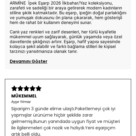
ARMİNE İpek Eşarp 2026 İlkbahar/Yaz koleksiyonu,
zarafeti ve sadeliği bir araya getirerek modern kadınların
stiline şıklık katmaktadır. Bu eşarp, ipeğin doğal parlaklığını
ve yumuşak dokusunu ön plana çıkararak, hem gösterişli
hem de rahat bir kullanım deneyimi sunar.
Canlı yaz renkleri ve zarif desenleri, her türlü kıyafetle
mükemmel uyum sağlayarak, günlük yaşamda veya özel
davetlerde şıklığınızı artırır. Eşarp, hafif yapısı sayesinde
kolayca şekil alabilir ve farklı bağlama stilleri ile kişisel
tarzınızı yansıtmanıza olanak tanır.
Devamını Göster
MÜKEMMEL
Ayşe Yılmaz
Siparişim 3 günde elime ulaştı.Paketlemeyi çok iyi
yapmışlar ürünüme hiçbir şekilde zarar
gelmemiş.Bunun yanındada uygun fiyat ve müşteri
ile ilgilenmeleri çok nazik ve hızlıydı.Yeni eşarpçım
artık belli oldu.