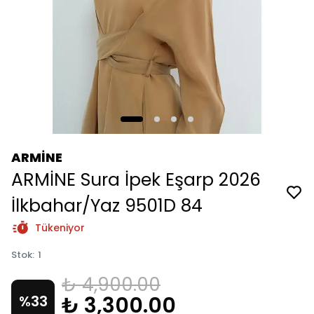
ARMİNE
ARMİNE Sura İpek Eşarp 2026
İlkbahar/Yaz 9501D 84
Tükeniyor
Stok
:
1
₺ 4,900.00
₺ 3,300.00
%
33