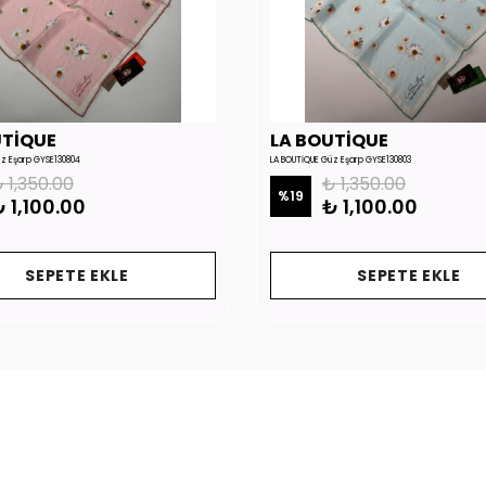
UTİQUE
LA BOUTİQUE
üz Eşarp GYSE130804
LA BOUTİQUE Güz Eşarp GYSE130803
 1,350.00
₺ 1,350.00
%
19
 1,100.00
₺ 1,100.00
SEPETE EKLE
SEPETE EKLE