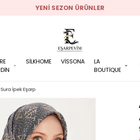
YENI SEZON ÜRÜNLER
RRE
SİLKHOME
VİSSONA
LA
DİN
BOUTİQUE
Sura İpek Eşarp