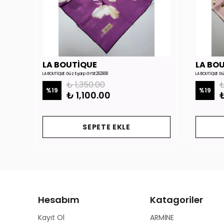
LA BOUTİQUE
LA BO
LA BOUTİQUE Güz Eşarp GYSE262908
LA BOUTİQUE G
₺ 1,350.00
₺
%
19
%
19
₺ 1,100.00
₺
SEPETE EKLE
Hesabım
Katagoriler
Kayıt Ol
ARMİNE