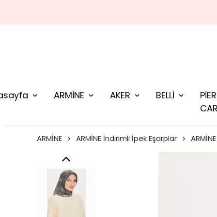
asayfa
ARMİNE
AKER
BELLİ
PİE
CAR
ARMİNE
ARMİNE İndirimli İpek Eşarplar
ARMİNE 