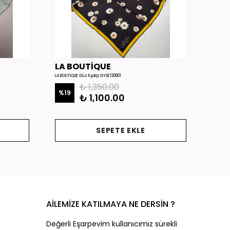
LA BOUTİQUE
LA 
LA BOUTİQUE Güz Eşarp GYSE130801
LA BOUTİ
₺ 1,350.00
%
19
%
19
₺ 1,100.00
SEPETE EKLE
AİLEMİZE KATILMAYA NE DERSİN ?
Değerli Eşarpevim kullanıcımız sürekli