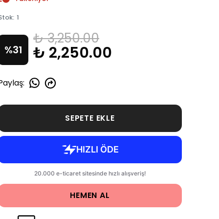
Stok
:
1
₺ 3,250.00
₺ 2,250.00
%
31
Paylaş
:
SEPETE EKLE
HEMEN AL