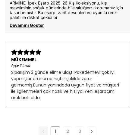
ARMİNE İpek Eşarp 2025-26 Kış Koleksiyonu, kış
mevsiminin soğuk günlerinde bile şıklığınızı korumanız için
tasarlanmıştır. Bu eşarp, zarif desenleri ve uyumlu renk
paleti ile dikkat çekici bi
Devamını Göster
MÜKEMMEL
Ayşe Yılmaz
Siparişim 3 günde elime ulaştı.Paketlemeyi çok iyi
yapmışlar ürünüme hiçbir şekilde zarar
gelmemiş.Bunun yanındada uygun fiyat ve müşteri
ile ilgilenmeleri çok nazik ve hızlıydı.Yeni eşarpçım
artık belli oldu.
1
2
3