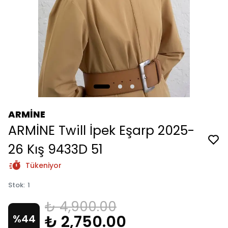
ARMİNE
ARMİNE Twill İpek Eşarp 2025-
26 Kış 9433D 51
Tükeniyor
Stok
:
1
₺ 4,900.00
₺ 2,750.00
%
44