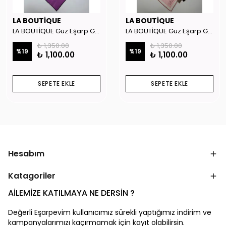
LA BOUTİQUE
LA BOUTİQUE
LA BOUTİQUE Güz Eşarp GYSE262908
LA BOUTİQUE Güz Eşarp GYSE130804
₺ 1,350.00
₺ 1,350.00
%
19
%
19
₺ 1,100.00
₺ 1,100.00
SEPETE EKLE
SEPETE EKLE
Hesabım
Katagoriler
AİLEMİZE KATILMAYA NE DERSİN ?
Değerli Eşarpevim kullanıcımız sürekli yaptığımız indirim ve
kampanyalarımızı kaçırmamak için kayıt olabilirsin.