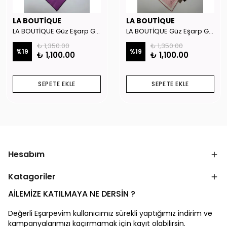
LA BOUTİQUE
LA BOUTİQUE
LA BOUTİQUE Güz Eşarp GYSE262908
LA BOUTİQUE Güz Eşarp GYSE130804
₺ 1,350.00
₺ 1,350.00
%
19
%
19
₺ 1,100.00
₺ 1,100.00
SEPETE EKLE
SEPETE EKLE
Hesabım
Katagoriler
AİLEMİZE KATILMAYA NE DERSİN ?
Değerli Eşarpevim kullanıcımız sürekli yaptığımız indirim ve
kampanyalarımızı kaçırmamak için kayıt olabilirsin.