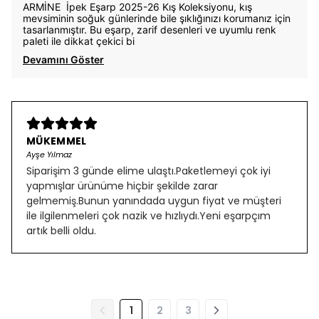
ARMİNE İpek Eşarp 2025-26 Kış Koleksiyonu, kış
mevsiminin soğuk günlerinde bile şıklığınızı korumanız için
tasarlanmıştır. Bu eşarp, zarif desenleri ve uyumlu renk
paleti ile dikkat çekici bi
Devamını Göster
MÜKEMMEL
Ayşe Yılmaz
Siparişim 3 günde elime ulaştı.Paketlemeyi çok iyi
yapmışlar ürünüme hiçbir şekilde zarar
gelmemiş.Bunun yanındada uygun fiyat ve müşteri
ile ilgilenmeleri çok nazik ve hızlıydı.Yeni eşarpçım
artık belli oldu.
1
2
3