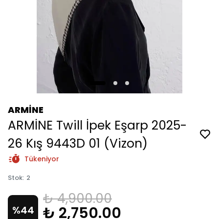
ARMİNE
ARMİNE Twill İpek Eşarp 2025-
26 Kış 9443D 01 (Vizon)
Tükeniyor
Stok
:
2
₺ 4,900.00
₺ 2,750.00
%
44