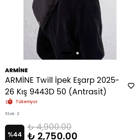
ARMİNE
ARMİNE Twill İpek Eşarp 2025-
26 Kış 9443D 50 (Antrasit)
Tükeniyor
Stok
:
2
₺ 4,900.00
₺ 2,750.00
%
44