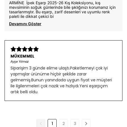
ARMİNE İpek Eşarp 2025-26 Kış Koleksiyonu, kış
mevsiminin soğuk günlerinde bile şıklığınızı korumanız için
tasarlanmıştır. Bu eşarp, zarif desenleri ve uyumlu renk
paleti ile dikkat çekici bi
Devamını Göster
MÜKEMMEL
Ayşe Yılmaz
Siparişim 3 günde elime ulaştı.Paketlemeyi çok iyi
yapmışlar ürünüme hiçbir şekilde zarar
gelmemiş.Bunun yanındada uygun fiyat ve müşteri
ile ilgilenmeleri çok nazik ve hızlıydı.Yeni eşarpçım
artık belli oldu.
1
2
3