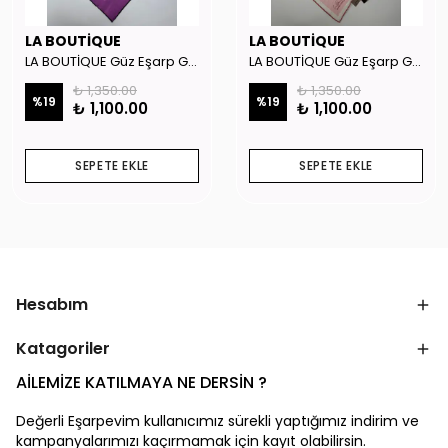
LA BOUTİQUE
LA BOUTİQUE
LA BOUTİQUE Güz Eşarp GYSE262908
LA BOUTİQUE Güz Eşarp GYSE130804
₺ 1,350.00
₺ 1,350.00
%
19
%
19
₺ 1,100.00
₺ 1,100.00
SEPETE EKLE
SEPETE EKLE
Hesabım
Katagoriler
AİLEMİZE KATILMAYA NE DERSİN ?
Değerli Eşarpevim kullanıcımız sürekli yaptığımız indirim ve
kampanyalarımızı kaçırmamak için kayıt olabilirsin.