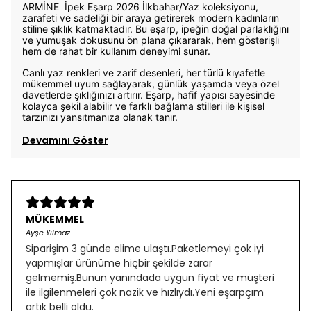
ARMİNE İpek Eşarp 2026 İlkbahar/Yaz koleksiyonu,
zarafeti ve sadeliği bir araya getirerek modern kadınların
stiline şıklık katmaktadır. Bu eşarp, ipeğin doğal parlaklığını
ve yumuşak dokusunu ön plana çıkararak, hem gösterişli
hem de rahat bir kullanım deneyimi sunar.
Canlı yaz renkleri ve zarif desenleri, her türlü kıyafetle
mükemmel uyum sağlayarak, günlük yaşamda veya özel
davetlerde şıklığınızı artırır. Eşarp, hafif yapısı sayesinde
kolayca şekil alabilir ve farklı bağlama stilleri ile kişisel
tarzınızı yansıtmanıza olanak tanır.
Devamını Göster
MÜKEMMEL
Ayşe Yılmaz
Siparişim 3 günde elime ulaştı.Paketlemeyi çok iyi
yapmışlar ürünüme hiçbir şekilde zarar
gelmemiş.Bunun yanındada uygun fiyat ve müşteri
ile ilgilenmeleri çok nazik ve hızlıydı.Yeni eşarpçım
artık belli oldu.