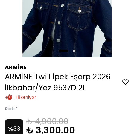
ARMİNE
ARMİNE Twill İpek Eşarp 2026
İlkbahar/Yaz 9537D 21
Tükeniyor
Stok
:
1
₺ 4,900.00
₺ 3,300.00
%
33