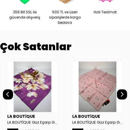
256 Bit SSL ile
500 TL ve üzeri
Hızlı Teslimat
güvende alışveriş
siparişlerde kargo
bedava
Çok Satanlar
LA BOUTİQUE
LA BOUTİQUE
LA BOUTİQUE Güz Eşarp GYSE262908
LA BOUTİQUE Güz Eşarp GYSE130804