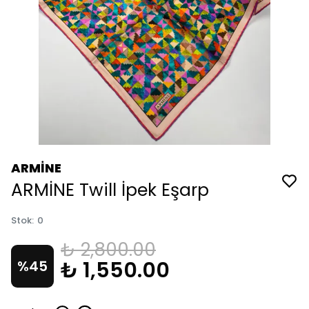
ARMİNE
ARMİNE Twill İpek Eşarp
Stok
:
0
₺ 2,800.00
₺ 1,550.00
%
45