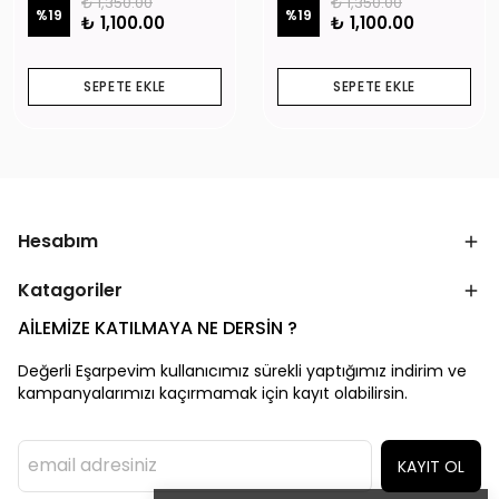
₺ 1,350.00
₺ 1,350.00
%
19
%
19
₺ 1,100.00
₺ 1,100.00
SEPETE EKLE
SEPETE EKLE
Hesabım
Katagoriler
AİLEMİZE KATILMAYA NE DERSİN ?
Değerli Eşarpevim kullanıcımız sürekli yaptığımız indirim ve
kampanyalarımızı kaçırmamak için kayıt olabilirsin.
KAYIT OL