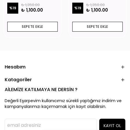
₺ 1,350.00
₺ 1,350.00
%
19
%
19
₺ 1,100.00
₺ 1,100.00
SEPETE EKLE
SEPETE EKLE
Hesabım
Katagoriler
AİLEMİZE KATILMAYA NE DERSİN ?
Değerli Eşarpevim kullanıcımız sürekli yaptığımız indirim ve
kampanyalarımızı kaçırmamak için kayıt olabilirsin.
KAYIT OL