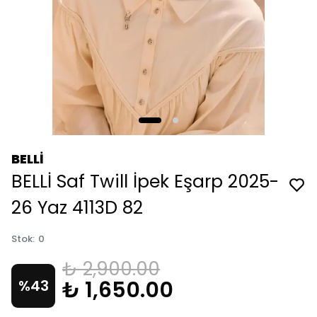
BELLİ
BELLİ Saf Twill İpek Eşarp 2025-
26 Yaz 4113D 82
Stok
:
0
₺ 2,900.00
₺ 1,650.00
%
43