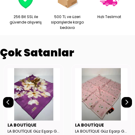
256 Bit SSL ile
500 TL ve üzeri
Hızlı Teslimat
güvende alışveriş
siparişlerde kargo
bedava
Çok Satanlar
LA BOUTİQUE
LA BOUTİQUE
LA BOUTİQUE Güz Eşarp GYSE262908
LA BOUTİQUE Güz Eşarp GYSE130804