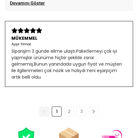
Devamını Göster
MÜKEMMEL
Ayşe Yılmaz
Siparişim 3 günde elime ulaştı.Paketlemeyi çok iyi
yapmışlar ürünüme hiçbir şekilde zarar
gelmemiş.Bunun yanındada uygun fiyat ve müşteri
ile ilgilenmeleri çok nazik ve hızlıydı.Yeni eşarpçım
artık belli oldu.
1
2
3