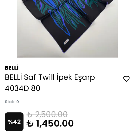
BELLİ
BELLİ Saf Twill İpek Eşarp
4034D 80
Stok
:
0
₺ 2,500.00
₺ 1,450.00
%
42