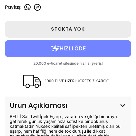
Paylaş
:
STOKTA YOK
1000 TL VE ÜZERİ ÜCRETSİZ KARGO
Ürün Açıklaması
BELLİ Saf Twill İpek Eşarp , zarafeti ve şıklığı bir araya
getirerek günlük yaşamınıza sofistike bir dokunuş
katmaktadır. Yüksek kaliteli saf ipekten üretilmiş olan bu
eşarp, hem hafifliği hem de tok duruşu ile dikkat
çekmektedir. İpeğin doğal yapısı, cilde dost bir his