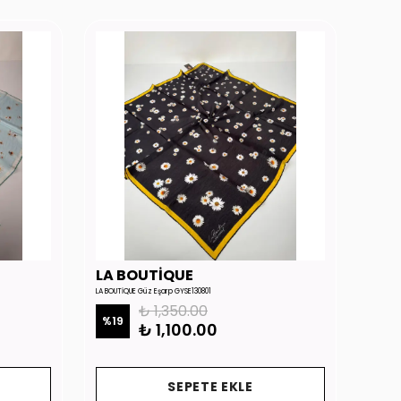
LA BOUTİQUE
LA 
LA BOUTİQUE Güz Eşarp GYSE130801
LA BOUTİ
₺ 1,350.00
%
19
%
19
₺ 1,100.00
SEPETE EKLE