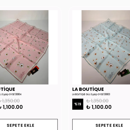
UTİQUE
LA BOUTİQUE
üz Eşarp GYSE130804
LA BOUTİQUE Güz Eşarp GYSE130803
 1,350.00
₺ 1,350.00
%
19
 1,100.00
₺ 1,100.00
SEPETE EKLE
SEPETE EKLE