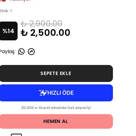
Stok
:
1
₺ 2,900.00
₺ 2,500.00
%
14
Paylaş
:
SEPETE EKLE
HEMEN AL