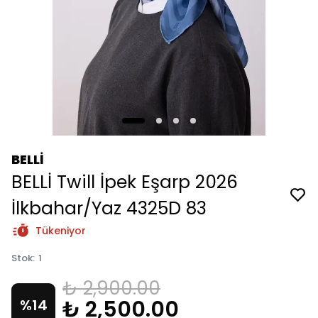
BELLİ
BELLİ Twill İpek Eşarp 2026
İlkbahar/Yaz 4325D 83
Tükeniyor
Stok
:
1
₺ 2,900.00
₺ 2,500.00
%
14