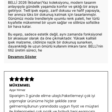
BELLİ 2026 İlkbahar/Yaz koleksiyonu, modern tasarım
anlayışıyla gündelik yaşamda konfor ve şıklığı bir araya
getiriyor. Twill ipek eşarp, zarif dokusu ve hafif yapısıyla,
her anınıza lüks bir dokunuş katmak için tasarlanmıştır.
Günümüz moda trendleriyle uyumlu renk paleti, her türlü
kıyafetle mükemmel bir uyum sağlar ve stilinize sofistike
bir hava katar.
Bu eşarp, sadece estetik değil, aynı zamanda fonksiyonel
bir aksesuar olarak da öne çıkmaktadır. Yüksek kaliteli
ipek malzeme, cildinize nazik bir dokunuş sunarken,
dayanıklılığı ile uzun ömürlü kullanım imkanı tanır. BELLİ’nin
titiz üretim süreci, he
Devamını Göster
MÜKEMMEL
Ayşe Yılmaz
Siparişim 3 günde elime ulaştı.Paketlemeyi çok iyi
yapmışlar ürünüme hiçbir şekilde zarar
gelmemiş.Bunun yanındada uygun fiyat ve müşteri
ile ilgilenmeleri çok nazik ve hızlıydı.Yeni eşarpçım