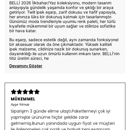
BELLİ 2026 İlkbahar/Yaz koleksiyonu, modern tasarım
anlayışıyla gündelik yaşamda konfor ve şıklığı bir araya
getiriyor. Twill ipek eşarp, zarif dokusu ve hafif yapısıyla,
her anınıza lüks bir dokunuş katmak için tasarlanmıştır.
Günümüz moda trendleriyle uyumlu renk paleti, her türlü
kıyafetle mükemmel bir uyum sağlar ve stilinize sofistike
bir hava katar.
Bu eşarp, sadece estetik değil, aynı zamanda fonksiyonel
bir aksesuar olarak da öne çıkmaktadır. Yüksek kaliteli
ipek malzeme, cildinize nazik bir dokunuş sunarken,
dayanıklılığı ile uzun ömürlü kullanım imkanı tanır. BELLİ’nin
titiz üretim süreci, he
Devamını Göster
MÜKEMMEL
Ayşe Yılmaz
Siparişim 3 günde elime ulaştı.Paketlemeyi çok iyi
yapmışlar ürünüme hiçbir şekilde zarar
gelmemiş.Bunun yanındada uygun fiyat ve müşteri
ile ilgilenmeleri çok nazik ve hızlıydı.Yeni eşarpçım