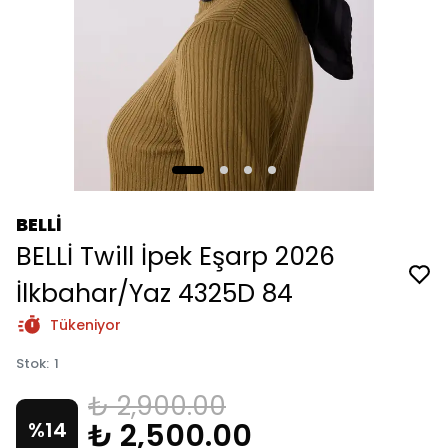
BELLİ
BELLİ Twill İpek Eşarp 2026
İlkbahar/Yaz 4325D 84
Tükeniyor
Stok
:
1
₺ 2,900.00
₺ 2,500.00
%
14