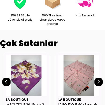
256 Bit SSL ile
500 TL ve üzeri
Hızlı Teslimat
güvende alışveriş
siparişlerde kargo
bedava
Çok Satanlar
LA BOUTİQUE
LA BOUTİQUE
LA BOUTİQUE Güz Eşarp GYSE262908
LA BOUTİQUE Güz Eşarp GYSE130804