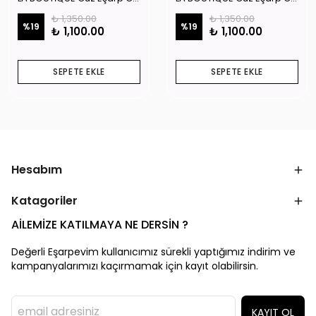
₺ 1,350.00
₺ 1,350.00
%
19
%
19
₺ 1,100.00
₺ 1,100.00
SEPETE EKLE
SEPETE EKLE
Hesabım
Katagoriler
AİLEMİZE KATILMAYA NE DERSİN ?
Değerli Eşarpevim kullanıcımız sürekli yaptığımız indirim ve
kampanyalarımızı kaçırmamak için kayıt olabilirsin.
KAYIT OL