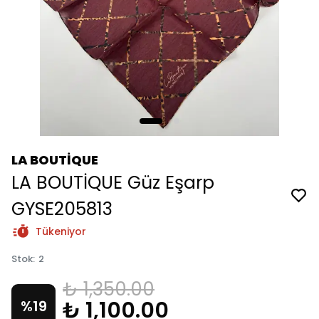
LA BOUTİQUE
LA BOUTİQUE Güz Eşarp
GYSE205813
Tükeniyor
Stok
:
2
₺ 1,350.00
₺ 1,100.00
%
19