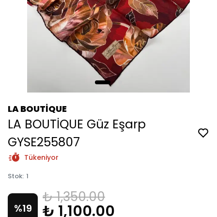
LA BOUTİQUE
LA BOUTİQUE Güz Eşarp
GYSE255807
Tükeniyor
Stok
:
1
₺ 1,350.00
₺ 1,100.00
%
19