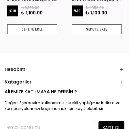
₺ 1,350.00
₺ 1,350.00
%
19
%
19
₺ 1,100.00
₺ 1,100.00
SEPETE EKLE
SEPETE EKLE
Hesabım
Katagoriler
AİLEMİZE KATILMAYA NE DERSİN ?
Değerli Eşarpevim kullanıcımız sürekli yaptığımız indirim ve
kampanyalarımızı kaçırmamak için kayıt olabilirsin.
KAYIT OL