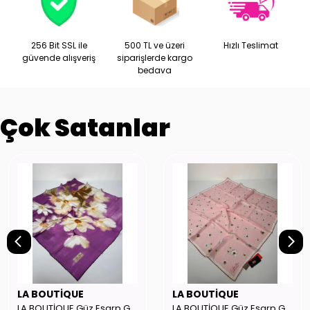
256 Bit SSL ile
500 TL ve üzeri
Hızlı Teslimat
güvende alışveriş
siparişlerde kargo
bedava
Çok Satanlar
LA BOUTİQUE
LA BOUTİQUE
LA BOUTİQUE Güz Eşarp GYSE262908
LA BOUTİQUE Güz Eşarp GYSE130804