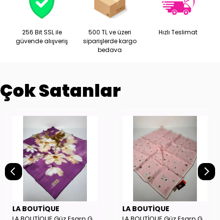
256 Bit SSL ile
500 TL ve üzeri
Hızlı Teslimat
güvende alışveriş
siparişlerde kargo
bedava
Çok Satanlar
LA BOUTİQUE
LA BOUTİQUE
LA BOUTİQUE Güz Eşarp GYSE262908
LA BOUTİQUE Güz Eşarp GYSE130804