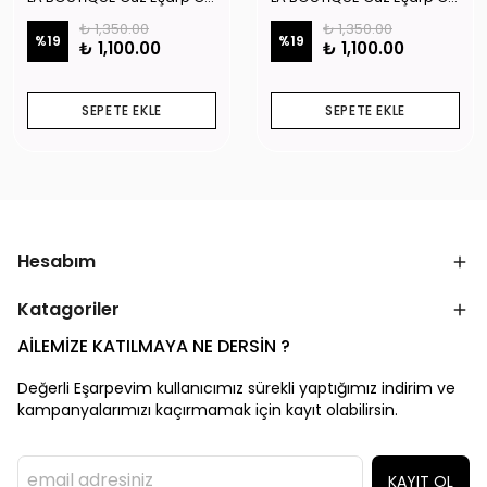
₺ 1,350.00
₺ 1,350.00
%
19
%
19
₺ 1,100.00
₺ 1,100.00
SEPETE EKLE
SEPETE EKLE
Hesabım
Katagoriler
AİLEMİZE KATILMAYA NE DERSİN ?
Değerli Eşarpevim kullanıcımız sürekli yaptığımız indirim ve
kampanyalarımızı kaçırmamak için kayıt olabilirsin.
KAYIT OL