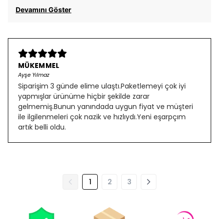
Devamını Göster
MÜKEMMEL
Ayşe Yılmaz
Siparişim 3 günde elime ulaştı.Paketlemeyi çok iyi
yapmışlar ürünüme hiçbir şekilde zarar
gelmemiş.Bunun yanındada uygun fiyat ve müşteri
ile ilgilenmeleri çok nazik ve hızlıydı.Yeni eşarpçım
artık belli oldu.
1
2
3