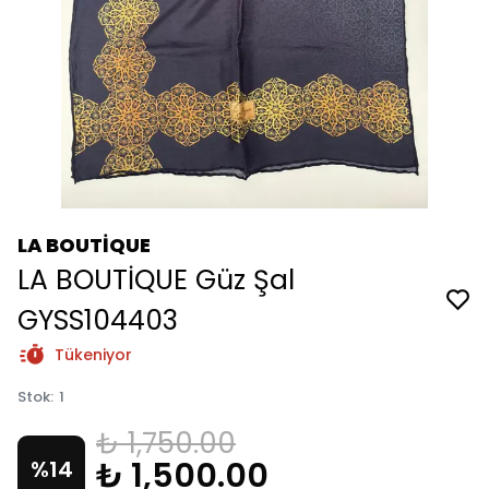
LA BOUTİQUE
LA BOUTİQUE Güz Şal
GYSS104403
Tükeniyor
Stok
:
1
₺ 1,750.00
₺ 1,500.00
%
14