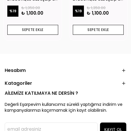
₺ 1,350.00
₺ 1,350.00
%
19
%
19
₺ 1,100.00
₺ 1,100.00
SEPETE EKLE
SEPETE EKLE
Hesabım
Katagoriler
AİLEMİZE KATILMAYA NE DERSİN ?
Değerli Eşarpevim kullanıcımız sürekli yaptığımız indirim ve
kampanyalarımızı kaçırmamak için kayıt olabilirsin.
KAYIT OL