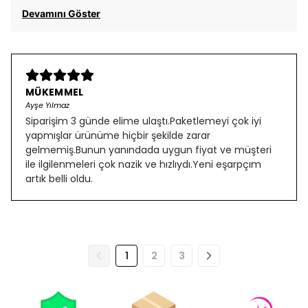
Devamını Göster
MÜKEMMEL
Ayşe Yılmaz
Siparişim 3 günde elime ulaştı.Paketlemeyi çok iyi
yapmışlar ürünüme hiçbir şekilde zarar
gelmemiş.Bunun yanındada uygun fiyat ve müşteri
ile ilgilenmeleri çok nazik ve hızlıydı.Yeni eşarpçım
artık belli oldu.
1
2
3