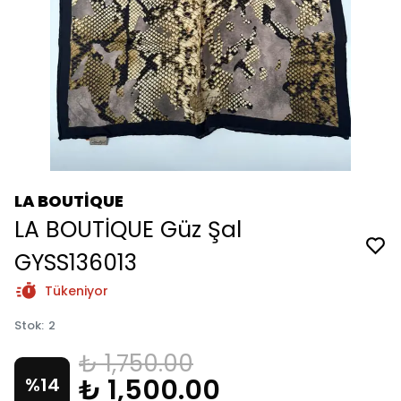
LA BOUTİQUE
LA BOUTİQUE Güz Şal
GYSS136013
Tükeniyor
Stok
:
2
₺ 1,750.00
₺ 1,500.00
%
14