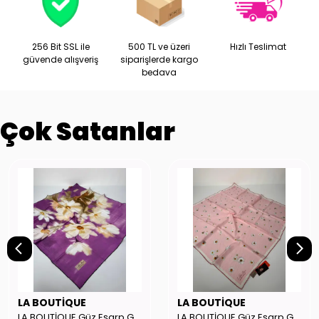
256 Bit SSL ile
500 TL ve üzeri
Hızlı Teslimat
güvende alışveriş
siparişlerde kargo
bedava
Çok Satanlar
LA BOUTİQUE
LA BOUTİQUE
LA BOUTİQUE Güz Eşarp GYSE262908
LA BOUTİQUE Güz Eşarp GYSE130804