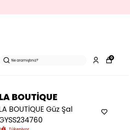
0
LA BOUTİQUE
LA BOUTİQUE Güz Şal
GYSS234760
Tükeniyor