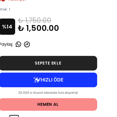
Stok
:
1
₺ 1,750.00
₺ 1,500.00
%
14
Paylaş
:
SEPETE EKLE
HEMEN AL