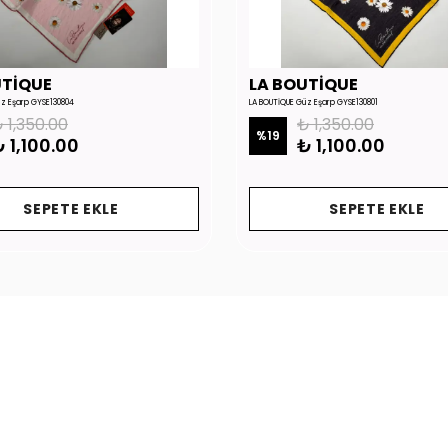
UTİQUE
LA BOUTİQUE
üz Eşarp GYSE130804
LA BOUTİQUE Güz Eşarp GYSE130801
 1,350.00
₺ 1,350.00
%
19
 1,100.00
₺ 1,100.00
SEPETE EKLE
SEPETE EKLE