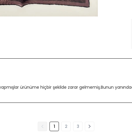
 yapmışlar ürünüme hiçbir şekilde zarar gelmemiş.Bunun yanındada
1
2
3