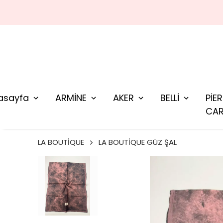
asayfa
ARMİNE
AKER
BELLİ
PİE
CAR
LA BOUTİQUE
LA BOUTİQUE GÜZ ŞAL