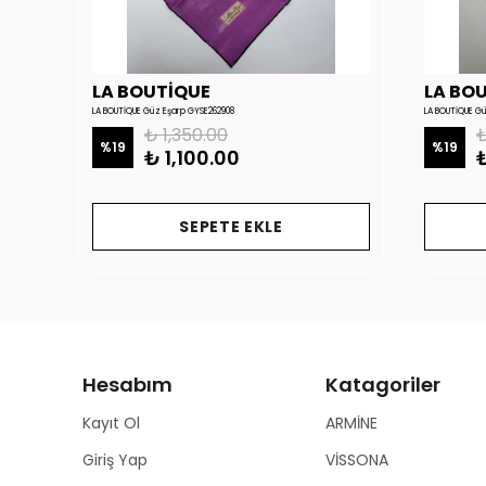
LA BOUTİQUE
LA BO
LA BOUTİQUE Güz Eşarp GYSE262908
LA BOUTİQUE G
₺ 1,350.00
₺
%
19
%
19
₺ 1,100.00
₺
SEPETE EKLE
Hesabım
Katagoriler
Kayıt Ol
ARMİNE
Giriş Yap
VİSSONA