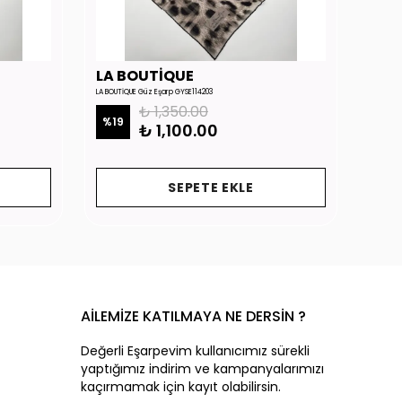
LA BOUTİQUE
LA 
LA BOUTİQUE Güz Eşarp GYSE114203
LA BOUTİ
₺ 1,350.00
%
19
%
19
₺ 1,100.00
SEPETE EKLE
AİLEMİZE KATILMAYA NE DERSİN ?
Değerli Eşarpevim kullanıcımız sürekli
yaptığımız indirim ve kampanyalarımızı
kaçırmamak için kayıt olabilirsin.