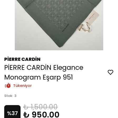
PİERRE CARDİN
PİERRE CARDİN Elegance
Monogram Eşarp 951
Tükeniyor
Stok
:
3
₺ 1,500.00
₺ 950.00
%
37