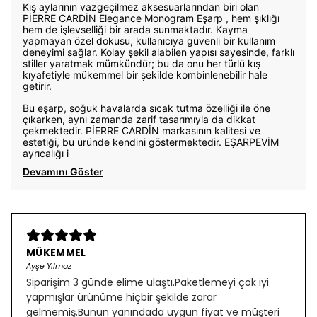
Kış aylarının vazgeçilmez aksesuarlarından biri olan
PİERRE CARDİN Elegance Monogram Eşarp , hem şıklığı
hem de işlevselliği bir arada sunmaktadır. Kayma
yapmayan özel dokusu, kullanıcıya güvenli bir kullanım
deneyimi sağlar. Kolay şekil alabilen yapısı sayesinde, farklı
stiller yaratmak mümkündür; bu da onu her türlü kış
kıyafetiyle mükemmel bir şekilde kombinlenebilir hale
getirir.
Bu eşarp, soğuk havalarda sıcak tutma özelliği ile öne
çıkarken, aynı zamanda zarif tasarımıyla da dikkat
çekmektedir. PİERRE CARDİN markasının kalitesi ve
estetiği, bu üründe kendini göstermektedir. EŞARPEVİM
ayrıcalığı i
Devamını Göster
MÜKEMMEL
Ayşe Yılmaz
Siparişim 3 günde elime ulaştı.Paketlemeyi çok iyi
yapmışlar ürünüme hiçbir şekilde zarar
gelmemiş.Bunun yanındada uygun fiyat ve müşteri