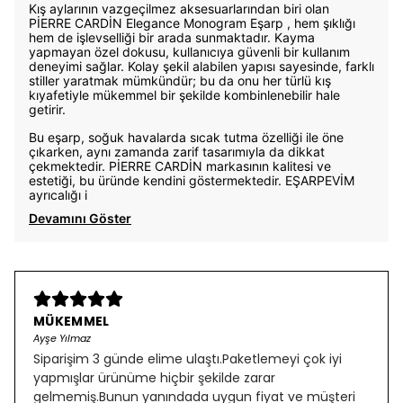
Kış aylarının vazgeçilmez aksesuarlarından biri olan
PİERRE CARDİN Elegance Monogram Eşarp , hem şıklığı
hem de işlevselliği bir arada sunmaktadır. Kayma
yapmayan özel dokusu, kullanıcıya güvenli bir kullanım
deneyimi sağlar. Kolay şekil alabilen yapısı sayesinde, farklı
stiller yaratmak mümkündür; bu da onu her türlü kış
kıyafetiyle mükemmel bir şekilde kombinlenebilir hale
getirir.
Bu eşarp, soğuk havalarda sıcak tutma özelliği ile öne
çıkarken, aynı zamanda zarif tasarımıyla da dikkat
çekmektedir. PİERRE CARDİN markasının kalitesi ve
estetiği, bu üründe kendini göstermektedir. EŞARPEVİM
ayrıcalığı i
Devamını Göster
MÜKEMMEL
Ayşe Yılmaz
Siparişim 3 günde elime ulaştı.Paketlemeyi çok iyi
yapmışlar ürünüme hiçbir şekilde zarar
gelmemiş.Bunun yanındada uygun fiyat ve müşteri