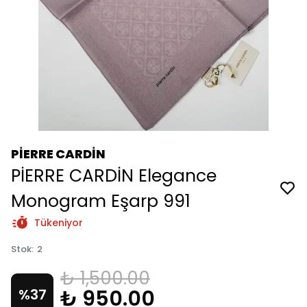
PİERRE CARDİN
PİERRE CARDİN Elegance
Monogram Eşarp 991
Tükeniyor
Stok
:
2
₺ 1,500.00
₺ 950.00
%
37