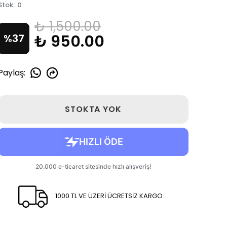
Stok
:
0
₺ 1,500.00
₺ 950.00
%
37
Paylaş
:
STOKTA YOK
1000 TL VE ÜZERİ ÜCRETSİZ KARGO