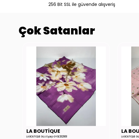
256 Bit SSL ile güvende alışveriş
Çok Satanlar
LA BOUTİQUE
LA BO
LA BOUTİQUE Güz Eşarp GYSE262908
LA BOUTİQUE G