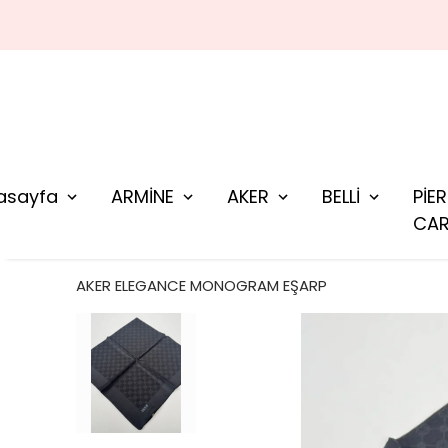
asayfa
ARMİNE
AKER
BELLİ
PİE
CAR
AKER ELEGANCE MONOGRAM EŞARP