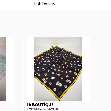
Hızlı Teslimat
LA BOUTİQUE
LA 
LA BOUTİQUE Güz Eşarp GYSE130801
LA BOUTİ