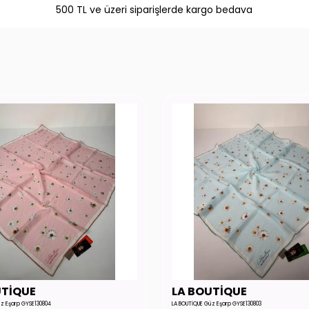
500 TL ve üzeri siparişlerde kargo bedava
UTİQUE
LA BOUTİQUE
üz Eşarp GYSE130804
LA BOUTİQUE Güz Eşarp GYSE130803