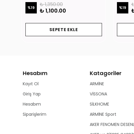
₺ 1,350.00
₺
%
19
%
19
₺ 1,100.00
₺
SEPETE EKLE
Hesabım
Katagoriler
Kayıt Ol
ARMİNE
Giriş Yap
VİSSONA
Hesabım
SİLKHOME
Siparişlerim
ARMİNE Sport
AKER FENOMEN DESEN