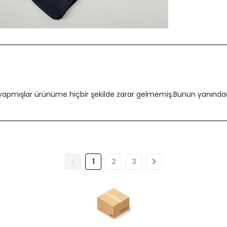
 yapmışlar ürünüme hiçbir şekilde zarar gelmemiş.Bunun yanındada
1
2
3