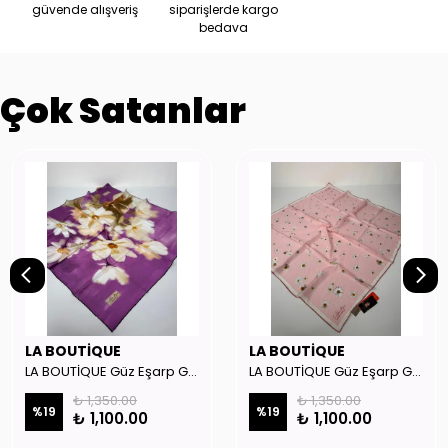
güvende alışveriş
siparişlerde kargo
bedava
Çok Satanlar
LA BOUTİQUE
LA BOUTİQUE
LA BOUTİQUE Güz Eşarp GYSE262908
LA BOUTİQUE Güz Eşarp GYSE130804
₺ 1,350.00
₺ 1,350.00
%
19
%
19
₺ 1,100.00
₺ 1,100.00