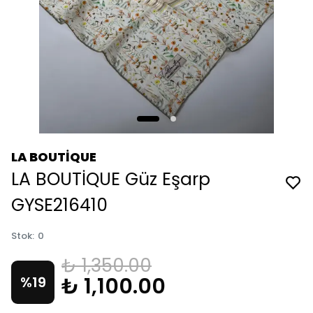
LA BOUTİQUE
LA BOUTİQUE Güz Eşarp
GYSE216410
Stok
:
0
₺ 1,350.00
₺ 1,100.00
%
19