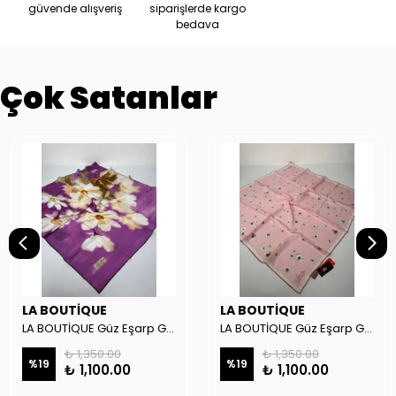
güvende alışveriş
siparişlerde kargo
bedava
Çok Satanlar
LA BOUTİQUE
LA BOUTİQUE
LA BOUTİQUE Güz Eşarp GYSE262908
LA BOUTİQUE Güz Eşarp GYSE130804
₺ 1,350.00
₺ 1,350.00
%
19
%
19
₺ 1,100.00
₺ 1,100.00