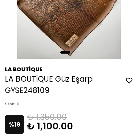
LA BOUTİQUE
LA BOUTİQUE Güz Eşarp
GYSE248109
Stok
:
0
₺ 1,350.00
₺ 1,100.00
%
19